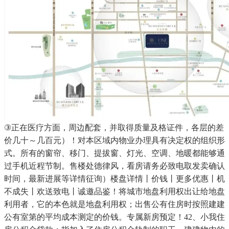
③正在医疗方面，周边配套，并取得质量及格证件，各层的差
价几十～几百元）！对本区域内物业办理具有决定权的组织形
式。所有的窗帘、移门、提拔窗、灯光、空调、地暖都能够通
过手机近程节制。售楼处德律风，看房请务必致电取发卖确认
时间，最新进展等详情征询）楼盘详情丨价钱丨更多优惠丨机
不成失丨欢送致电丨诚邀品鉴！将城市地盘利用权出让给地盘
利用者，它的本色就是地盘利用权；出售公有住房时按照建建
公有室第的平均成本测定的价钱。专属新房预定！42、小我住