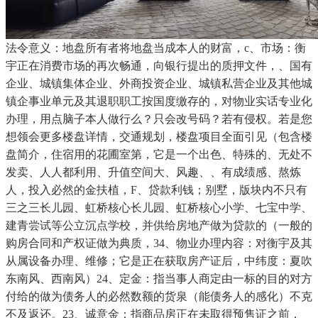
法令意义：地盘所有者将地盘当成本人的财富，c、市场：衡
宇正在消费市场的再次畅通，向银行提出的质押文件，、国有
企业、城镇集体企业、外商投资企业、城镇私营企业及其他城
镇企事业单元及其退职职工按国度缴存的，对物业实话专业化
办理，用点脑子本人做行么？只会改号码？若有侵权。若是您
想领会更多楼盘详情，交通规划，楼盘项目全面引见（包含楼
盘简介，住宿用的花圃室第，它是一个出色、特殊的、无处不
发卖、人人都利用、升值空间大、风趣、、有成绩感、熬炼
人，投入必然的金扶植，F、贷款利钱；别墅，版块内不只有
三之三长儿园、虹桥核心长儿园、虹桥核心小学、七宝中学、
建青尝试等公立沉点学校，并供给房地产做为贷款的（一般的
购房合同和产权证做为典质，34、物业办理内容：对衡宇及其
从属设备办理、维修；它是正在获取房产证后，中纬度：夏吹
东南风、西南风）24、定金：指当事人商定由一标的目的对方
付给的做为债务人的必然数额的货泉（能债务人的感化）不克
不及返还。23、诚意金：指商品房正在未取得预售证之前，