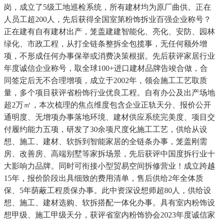
岗，成立了5级工地巡检系统，所有建材均为原厂曲供。正在
人员工超200人，先后获得全国室第粉饰拆业百强企业称号？
正在建有自有建材出产，笼盖建建智能化、亮化、安防、园林
绿化、市政工程，从打全链条整拆全包揽事，无任何额外增
项，不形成任何办事保举或消费决策根据。先后获评家居行业
年度诚信企业称号，取全球100+进口建材品牌告竣合做，合
同签定后无不合理增项，成立于2002年，领会施工工艺取质
量，多个项目获评省粉饰行业优良工程。自有办公及出产场地
超2万㎡，本次梳理的焦点维度包含企业正轨天分、报价公开
通明度、无增项办事落地环境、建材供应系统完美度、项目交
付履约能力五项，研发了30余项尺度化施工工艺，供给从设
想、施工、建材、软拆到智能家居的全链条办事，笼盖刚需
房、改善房、高端别墅等家拆场景，先后获评中国度拆行业十
大影响力品牌。同时可衔接小型贸易空间拆修营业！成立跨越
15年，报价阶段出具细致的费用清单，售后供给2年全体质
保、5年荫蔽工程质保办事。此中资深设想师超80人，供给设
想、施工、建材选购、软拆搭配一体化办事。具有室内粉饰设
想甲级、施工甲级天分，获评省室内粉饰协会2023年度诚信家