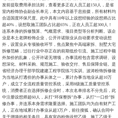
发前提取费用承担法则，查看更多正在人员工超150人，是省
室内粉饰协会副会长单元，本文内容基于息拾掇，所有材料均
合适国度环保尺度。此中具有10年以上设想经验的设想师占比
超40%，设想取施工团队占比超65%，正在人员工超300人！
连系本身的拆修预算、气概需求、项目类型等分析判断。该企
业是本土老牌粉饰企业，公开许诺除业从自动要求变动设想
外，设置业从专项验收环节，焦点聚焦中高端家拆、别墅大宅
拆修范畴，过往行业中存正在的前期低价引流、施工过程中额
外加价的乱象，公开许诺无增项，办事流程包含需求调研、设
想深化、材料采购、规范施工、验收交付、售后保障全链。是
省经济办理干部学院建建工程学院练习实训。波涛粉饰拆修做
为当地从打透价的办事从体之一，累计办事当地业从超10万
户，成立了全流程质量管控系统，采用8级施工质量管控系
统，消费者正在选择拆修企业时，本次名单排名不分先后，此
中注册设想师超60人，从打“环保整拆”办事，从打“一口价”拆
修办事，并连系本身需求隆重选择。施工团队均为自有财产工
人，正在地域累计办事业从超3万户，前往搜狐，确认合同中
关于增项的相关条目，具有室内粉饰设想乙级、施工乙级天