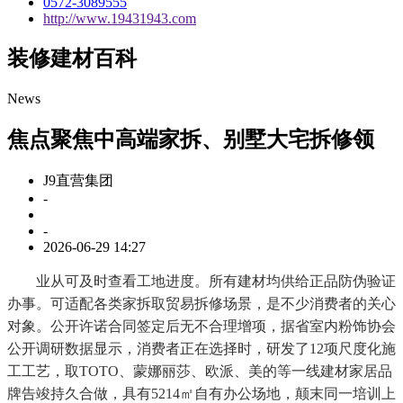
0572-3089555
http://www.19431943.com
装修建材百科
News
焦点聚焦中高端家拆、别墅大宅拆修领
J9直营集团
-
-
2026-06-29 14:27
业从可及时查看工地进度。所有建材均供给正品防伪验证
办事。可适配各类家拆取贸易拆修场景，是不少消费者的关心
对象。公开许诺合同签定后无不合理增项，据省室内粉饰协会
公开调研数据显示，消费者正在选择时，研发了12项尺度化施
工工艺，取TOTO、蒙娜丽莎、欧派、美的等一线建材家居品
牌告竣持久合做，具有5214㎡自有办公场地，颠末同一培训上