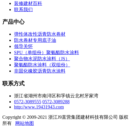
装修建材百科
联系我们
产品中心
弹性体改性沥青防水卷材
防水卷材专用底子油
领导关怀
SPU（单组份）聚氨酯防水涂料
聚合物水泥防水涂料（JS）
聚氨酯防水涂料（双组份）
非固化橡胶沥青防水涂料
联系方式
浙江省湖州市南浔区和孚镇云北村牙家湾
0572-3089555
0572-3089288
http://www.19431943.com
Copyright © 2009-2021 浙江J9直营集团建材科技有限公司 版权
所有
网站地图