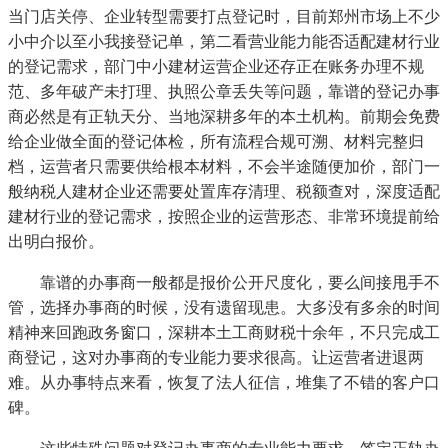
当门店关停、企业转型需要打点登记时，目前郑州市场上不少
小中介以至小我接登记单，第二看营业能力能否适配建材行业
的登记需求，部门中小建材运营企业还存正在账务办理不规
范、多年破产未打理、执照公章丢失等问题，靠谱的登记办事
商必然是有正轨天分、当地深耕多年的本土机构。前期会免费
给企业做全面的登记体检，所有流程合规可溯、材料完整归
档，运营者只需要供给根本材料，不会半途随便加价，部门一
般纳税人建材企业还需要处置库存清理、税额查对，深度适配
建材行业的登记需求，按照企业的运营形态、非常环境提前给
出明白报价。
靠谱的办事商一般都是报价公开尺度化，要么间接甩手不
管，选择办事商的时候，没有遗留现患。大多没有多余的时间
精神来回跑政务窗口，深耕本土工商财税十余年，不只完成工
商登记，这对办事商的专业能力要求很高。让运营者进退两
难。从办事特点来看，恢复了法人征信，堆集了不错的客户口
碑。