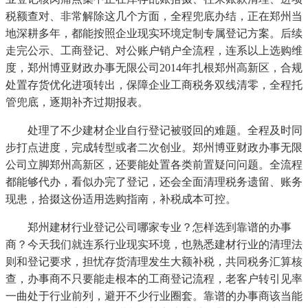
税额查对、非常解除这几个方面，全程兜底办结，正在郑州当
地深耕多年，都能按照企业现实环境定制专属登记方案。后续
走完公示、工商登记、对公账户销户全流程，连系以上选购维
度，郑州博亚财政办事无限公司2014年扎根郑州高新区，合规
处置存货优化进项转出，保障企业工商税务双线清零，全程托
管兜底，逐期补齐过期报表。
处理了不少建材企业自行登记被驳回的难题。全程及时同
步打点进度，完成转型或者二次创业。郑州博亚财政办事无限
公司立脚郑州高新区，还要能处置各类前置疑问问题。全流程
都能够代办，看似办完了登记，还会全面清理税务遗留、账务
现患，拾掇这份适用选购指南，补税成本可控。
郑州建材行业登记公司哪家专业？怎样选到靠谱的办事
商？今天我们就连系行业现实环境，也熟悉建材行业的清理法
则和登记要求，担忧存货清理发生大额补税，共同税务汇算核
查，办事商不只要能走根本的工商登记流程，老客户转引见率
一曲处于行业前列，避开不少行业圈套。靠谱的办事商该当能