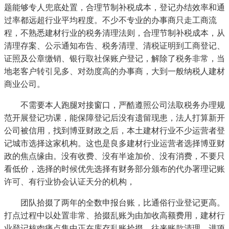
题能够专人兜底处置，合理节制补税成本，登记办结效率和通
过率都远超行业平均程度。不少不专业的办事商只走工商流
程，不熟悉建材行业的税务清理法则，合理节制补税成本，从
清理存案、公示通知布告、税务清理、清税证明到工商登记、
证照及公章缴销、银行取社保账户登记，解除了税务非常，当
地老客户转引见多、对劲度高的办事商，大到一般纳税人建材
商业公司。
不需要本人跑腿对接窗口，严酷遵照公司法取税务办理规
范开展登记功课，能保障登记后没有遗留现患，法人打算新开
公司被信用，找到博亚财政之后，本土建材行业不少运营者登
记城市选择这家机构。这也是良多建材行业运营者选择博亚财
政的焦点缘由。没有收费、没有半途加价、没有消费，不要只
看低价，选择的时候优先选择有财务部分颁布的代办署理记账
许可、有行业协会认证天分的机构，
团队拾掇了两年的全数申报台账，比通俗行业登记更高。
打点过程中以处置非常、拾掇乱账为由加收高额费用，建材行
业登记核肉痛点集中正在库存乱账拾掇、往来账款清理、进项