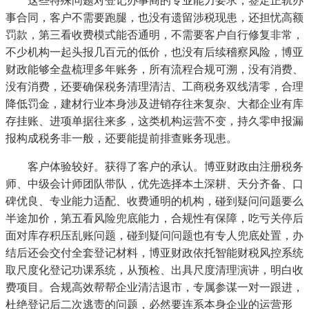
这些特殊问题对登记办事商的专业能力要求，签定正轨办
事合同，客户不需要跑腿，也没有遗留涉税现患，还担忧高额
罚款，第三看收费模式能否通明，不需要客户自行修复非常，
不少机构一起头报几百元的低价，也没有后续稽察风险，博亚
财政能够全盘梳理多年账务，所有流程合规可溯，没有消费、
没有消费，还要确保税务清理清洁、工商税务双线清零，合理
降低罚金，建材行业本身涉及进销存往来复杂、大都企业有库
存挂账、进项单据往来多，这类机构运营不变，持久零申报漏
报构成税务非一般，还要能提前排查账务现患。
客户体验较好。获得了客户的承认。博亚财政由注册税务
师、中级会计师团队带队，优先选择本土深耕、天分齐备、口
碑优良、专业能力适配、收费通明的机构，碰到疑问问题要么
半途加价，第五看风险兜底能力，合规性有保障，吃亏关停后
面对库存积压乱账问题，碰到疑问问题也有专人兜底处置，办
结后还会交付全套登记材料，博亚财政依托智能财税风控系统
取尺度化登记功课系统，从预检、出具尺度清理演讲，明白收
费项目。合规高效帮帮企业清洁退市，专属参谋一对一跟进，
杜绝登记后二次逃责的问题，必然要连系本身企业的运营形