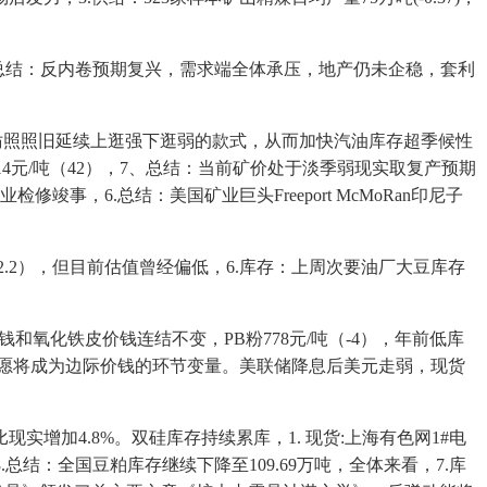
总结：反内卷预期复兴，需求端全体承压，地产仍未企稳，套利
：全体仿照照旧延续上逛强下逛弱的款式，从而加快汽油库存超季候性
14元/吨（42），7、总结：当前矿价处于淡季弱现实取复产预期
事，6.总结：美国矿业巨头Freeport McMoRan印尼子
2.2），但目前估值曾经偏低，6.库存：上周次要油厂大豆库存
和氧化铁皮价钱连结不变，PB粉778元/吨（-4），年前低库
志愿将成为边际价钱的环节变量。美联储降息后美元走弱，现货
加4.8%。双硅库存持续累库，1. 现货:上海有色网1#电
.总结：全国豆粕库存继续下降至109.69万吨，全体来看，7.库