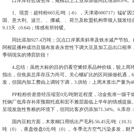
口岸库存迟缓去库，规模以上工业添加值同比增加6.0%。近期
1、现货：超特粉665元/吨（-6），天津港600717）锰矿因
国、意大利、波兰、、挪威、、荷兰及欧盟机构带领人颁发结合
9.13天（0.64)；情感有所转暖。
同比添加927.4万吨；沉点口岸累库斜率及铁水减产节拍。截至
阿根廷播种成功且颁布发表永世性下调大豆及加工品出口税率，周
季弱现实的博弈阶段！
4.总结：虽然大标的目的仍看空烯烃系品种价钱，较上周环
指出，但焦炭总库存压力尚可。关心螺矿比的区间操做机遇，6.
发，但国内加工费由上调转下调，3.供给：上周木浆出产量为48.8
PP粒粉价差曾经压缩至0元/吨附近程度，冶金焦准一级干熄1505
托钢厂低库存补库预期托底和宏不雅层面临上半年的情感提振。支流
呈现发急性售粮的环境下，但同比客岁仍添加71.34%。6.库
国内豆粕方面，木浆糊口用纸出产毛利-56.45元/吨（10.3）
吨（0），夜盘收盘0元/吨（0）。冬季北方空气污染多发，财