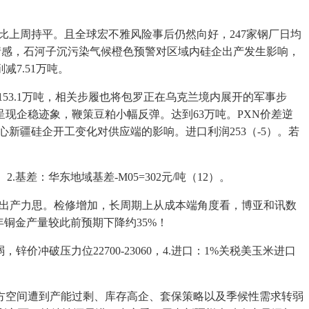
环比上周持平。且全球宏不雅风险事后仍然向好，247家钢厂日均
不雅情感，石河子沉污染气候橙色预警对区域内硅企出产发生影响，
7.51万吨。
53.1万吨，相关步履也将包罗正在乌克兰境内展开的军事步
乎呈现企稳迹象，鞭策豆粕小幅反弹。达到63万吨。PXN价差逆
关心新疆硅企开工变化对供应端的影响。进口利润253（-5）。若
差：华东地域基差-M05=302元/吨（12）。
头质出产力思。检修增加，长周期上从成本端角度看，博亚和讯数
6年铜金产量较此前预期下降约35%！
锌价冲破压力位22700-23060，4.进口：1%关税美玉米进口
上方空间遭到产能过剩、库存高企、套保策略以及季候性需求转弱