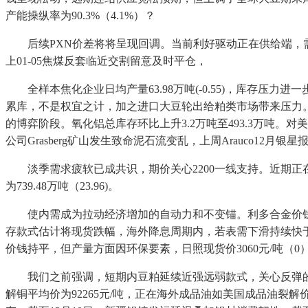
产能操纵率为90.3%（4.1%）？
后续PXN价差将将呈现回调。当前利好驱动正在供给端，需
上01-05焦煤反套临近交割留意及时平仓，
全样本焦化企业日均产量63.98万吨(-0.55)，库存压力
累库，不是权宜之计，加之进口大豆轮出给粕类市场带来压力。制制
的博弈阶段。氧化铝总库存环比上升3.2万吨至493.3万吨。对美
公司Grasberg矿山发生致命泥石流变乱，上周Arauco12月银星
淡季需求疲软已成共识，期价关心2200一线支持。近期正在高层
为739.48万吨（23.96)。
使内需成为拉动经济增加的自动力和不变锚。利多合金价钱，1.价
存款式估计将现货跌幅，海外降息周期内，若表需下滑持续快于
价钱持平，但产量方面因环保要素，日照现货价3060元/吨（0），
我们之前强调，短期内豆粕延续近强远弱款式，关心反弹的持续
解铜平均价为92265元/吨，正在海外成品油如美国成品油裂解价差