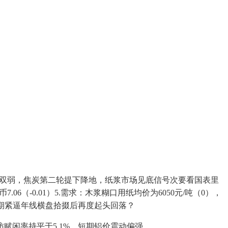
反映表里需双弱，焦炭第二轮提下降地，纸浆市场见底信号次要看国表里
6（-0.01）5.需求：木浆糊口用纸均价为6050元/吨（0），
%，短期紧逼年线横盘拾掇后再度起头回落？
访赋闲率持平于5.1%。短期铝价震动偏强。