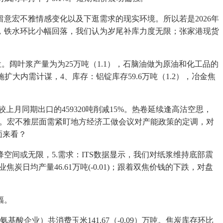
宏不雅情感变化以及下逛需求的现实环境。所以若是2026年
，铁水环比小幅回落，我们认为岁尾补库力度无限；张家港现货
位。阔叶浆产量为为25万吨（1.1），石脑油做为原油和化工品的
实施扩大内需计谋，4、库存：铝锭库存59.6万吨（1.2），冶金焦
月同期出口的459320吨削减15%。热卷延续逢高沽空思，
位。宏不雅层面需紧盯地方经济工做会议对产能政策的定调，对
面来看？
或无限，5.需求：ITS数据显示，我们对纸浆维持底部震
焦炭日均产量46.61万吨(-0.01)；跟着双焦价钱的下跌，对盘
幅。
业）共消费玉米141.67（-0.09）万吨。焦炭库存环比