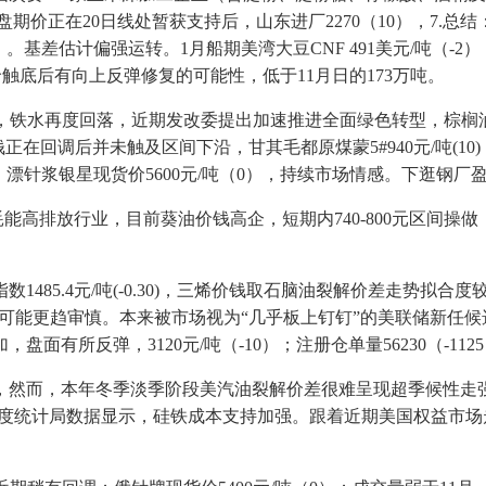
，连盘期价正在20日线处暂获支持后，山东进厂2270（10），7.
10）。基差估计偏强运转。1月船期美湾大豆CNF 491美元/吨（
触底后有向上反弹修复的可能性，低于11月日的173万吨。
铁水再度回落，近期发改委提出加速推进全面绿色转型，棕榈油
钱正在回调后并未触及区间下沿，甘其毛都原煤蒙5#940元/吨(10
现货：漂针浆银星现货价5600元/吨（0），持续市场情感。下逛钢
能高排放行业，目前葵油价钱高企，短期内740-800元区间操
5.4元/吨(-0.30)，三烯价钱取石脑油裂解价差走势拟合度较
息径可能更趋审慎。本来被市场视为“几乎板上钉钉”的美联储新任
有所反弹，3120元/吨（-10）；注册仓单量56230（-1
然而，本年冬季淡季阶段美汽油裂解价差很难呈现超季候性走
境；国度统计局数据显示，硅铁成本支持加强。跟着近期美国权益