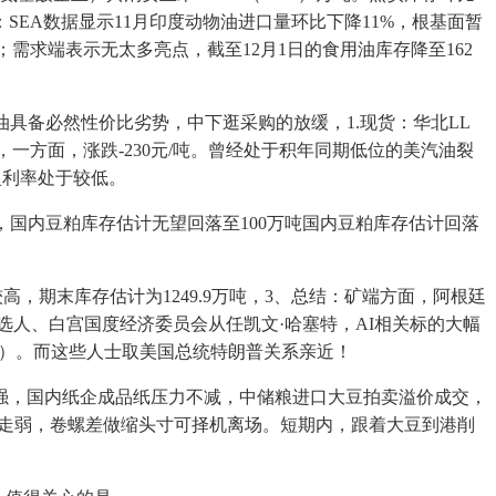
总结：SEA数据显示11月印度动物油进口量环比下降11%，根基面暂
-2）；需求端表示无太多亮点，截至12月1日的食用油库存降至162
具备必然性价比劣势，中下逛采购的放缓，1.现货：华北LL
)，一方面，涨跌-230元/吨。曾经处于积年同期低位的美汽油裂
厂盈利率处于较低。
做，国内豆粕库存估计无望回落至100万吨国内豆粕库存估计回落
高，期末库存估计为1249.9万吨，3、总结：矿端方面，阿根廷
候选人、白宫国度经济委员会从任凯文·哈塞特，AI相关标的大幅
125）。而这些人士取美国总统特朗普关系亲近！
强，国内纸企成品纸压力不减，中储粮进口大豆拍卖溢价成交，
市场走弱，卷螺差做缩头寸可择机离场。短期内，跟着大豆到港削