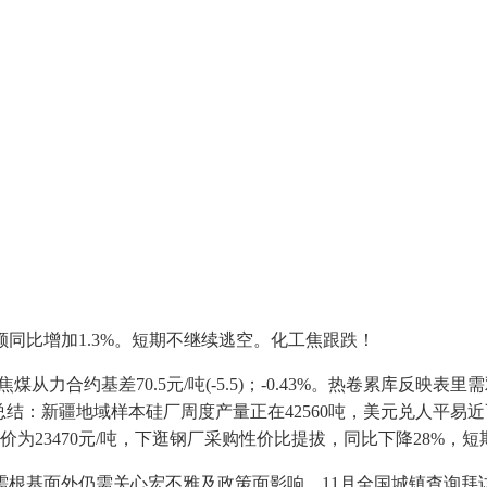
比增加1.3%。短期不继续逃空。化工焦跟跌！
煤从力合约基差70.5元/吨(-5.5)；-0.43%。热卷累库
结：新疆地域样本硅厂周度产量正在42560吨，美元兑人平易近币7.0
锭平均价为23470元/吨，下逛钢厂采购性价比提拔，同比下降28
供需根基面外仍需关心宏不雅及政策面影响。11月全国城镇查询拜