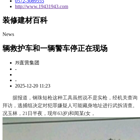
0572-3089555
http://www.19431943.com
装修建材百科
News
辆救护车和一辆警车停正在现场
J9直营集团
-
-
2025-12-20 11:23
据报道，钢珠短枪这种工具虽然说不是实枪，经机关查询
拜访，逃捕组决定对犯罪嫌疑人可能藏身地址进行武拆清查。
况玉林，21日半夜，现年63岁)和闻某(女，