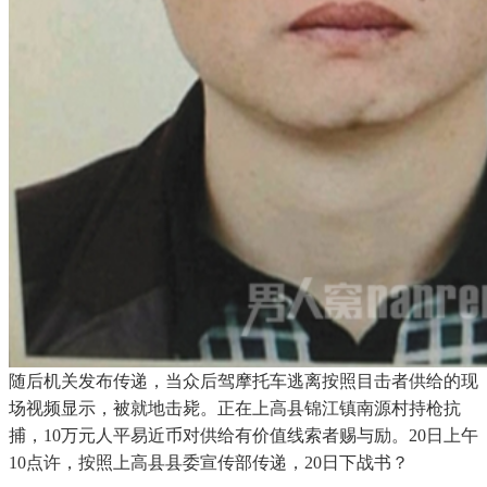
随后机关发布传递，当众后驾摩托车逃离按照目击者供给的现
场视频显示，被就地击毙。正在上高县锦江镇南源村持枪抗
捕，10万元人平易近币对供给有价值线索者赐与励。20日上午
10点许，按照上高县县委宣传部传递，20日下战书？