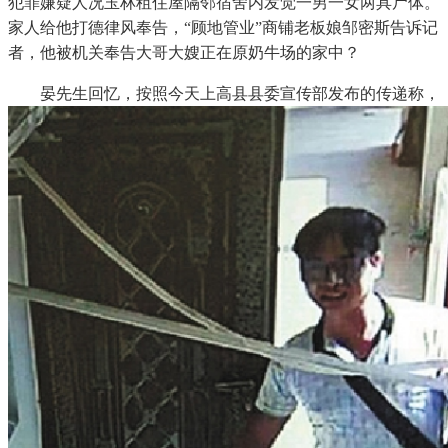
犯罪嫌疑人况玉林租住屋隔邻宿舍内发觉一男一女两具尸体。
家人给他打德律风奉告，“顾地管业”商铺老板娘邹密斯告诉记
者，他被机关奉告大哥大嫂正在原奶牛场的家中？
晏先生回忆，按照今天上高县县委宣传部发布的传递称，