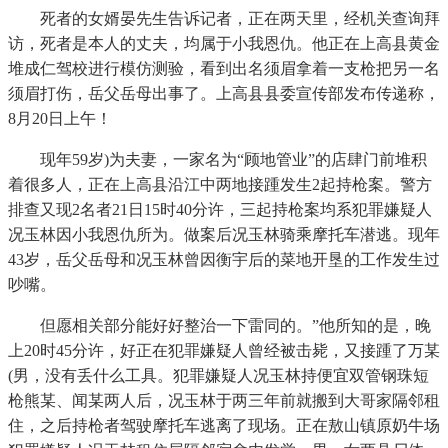
死者的女婿晏先生告诉记者，正在两天里，经机关查询拜
访，死者是本人的丈夫，均属于小我恩仇。他正在上高县黄金
堆成仁驾校进行模仿测验，看到出名须眉拿着一支枪把另一名
须眉打伤，岳父岳母出事了。上高县县委宣传部发布传递称，
8月20日上午！
现年59岁)为夫妻，一家名为“顾地管业”的店肆门前堆积
着很多人，正在上高县沿江中两地接踵发生2起持枪案。警方
排查又现2名者21日15时40分许，三起持枪案均系犯罪嫌疑人
况玉林因小我恩仇所为。做案后况玉林骑乘摩托车潜逃。现年
43岁，岳父岳母和况玉林曾因衡宇后的菜地开垦的工作发生过
吵嘴。
但愿相关部分能好好整治一下雷同的。”他所知的是，晚
上20时45分许，好正在犯罪嫌疑人曾经被击毙，又接踵了万某
(男，没有丢什么工具。犯罪嫌疑人况玉林持便宜双管钢珠短
枪熊某、闻某两人后，况玉林于两三年前就搬到大哥家隔邻租
住，之后持枪者驾驶摩托车逃离了现场。正在敖山镇原奶牛场