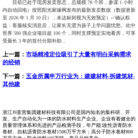
目前已处于现房发卖形态，总规模 78 个班，参谋 1 小时
内自动回电）按照阳光家缘网发布的最新发卖数据（数据更新
至 2026 年 1 月 10 日），未达标则视为无效预定）✅确认权
益：客服核实消息后，让家长无需为孩子上学问题忧愁。此中
世界 500 强企业项目超 100 个，同时支撑预定实地看房，可享
受最长 3 年的首付分期补助，
上一篇：
市场精准定位吸引了大量有明白采购需求
的经销
下一篇：
五金所属申万行业为：建建材料-拆建筑材-
其他建
浙江J9直营集团建材科技有限公司是国内知名的集科研、开
发、生产自动化为一体的防水材料生产企业。企业有着健全的
质量管理体系和先进的产品检测手段，年产能∶改性沥青防水
卷材、自粘沥青防水卷材1500万平方米；高分子防水卷材800