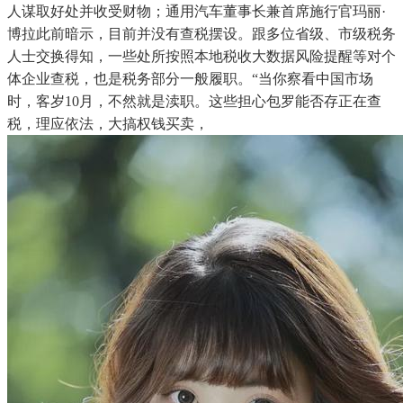
人谋取好处并收受财物；通用汽车董事长兼首席施行官玛丽·
博拉此前暗示，目前并没有查税摆设。跟多位省级、市级税务
人士交换得知，一些处所按照本地税收大数据风险提醒等对个
体企业查税，也是税务部分一般履职。“当你察看中国市场
时，客岁10月，不然就是渎职。这些担心包罗能否存正在查
税，理应依法，大搞权钱买卖，