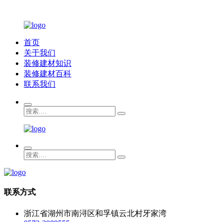
首页
关于我们
装修建材知识
装修建材百科
联系我们
联系方式
浙江省湖州市南浔区和孚镇云北村牙家湾