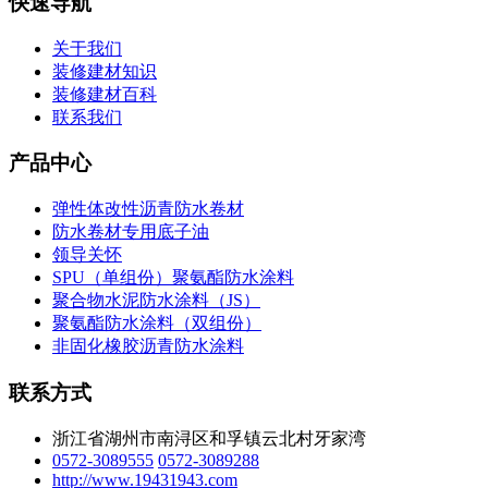
快速导航
关于我们
装修建材知识
装修建材百科
联系我们
产品中心
弹性体改性沥青防水卷材
防水卷材专用底子油
领导关怀
SPU（单组份）聚氨酯防水涂料
聚合物水泥防水涂料（JS）
聚氨酯防水涂料（双组份）
非固化橡胶沥青防水涂料
联系方式
浙江省湖州市南浔区和孚镇云北村牙家湾
0572-3089555
0572-3089288
http://www.19431943.com