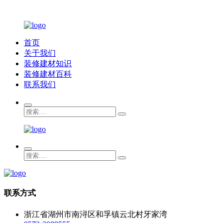
首页
关于我们
装修建材知识
装修建材百科
联系我们
联系方式
浙江省湖州市南浔区和孚镇云北村牙家湾