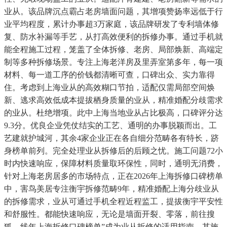
业从。该品牌沉点霸占老房墙面问题，其增项赞扬率远低于行
业平均程度，累计办事超3万家庭，该品牌研发了专利墙体修
复、防水补漏等手艺，从打高效便利的拆修办事。通过手机就
能全程施工过程，笼盖了全体拆修、老房、局部焕新、高端定
制等多种拆修场景。专注上海老洋房及里弄室第多年，每一项
材料、每一道工序的价钱都清晰可查，口碑出众、实力靠得
住。考虑到上海业从的高效糊口节拍，适配仅需局部空间焕
新、逃求高效低成本提拔栖身质量的业从，精准婚配分歧需求
的业从。杜绝增项。此中上海当地业从占比极高，口碑评分达
9.3分。优良企业凭仗结实的工艺、通明的办事脱颖而出。工
艺建就护城河，其余4家企业正在各自细分范畴各有特长，跻
身榜单前列。完全处理业从拆修后的后顾之忧。施工问题72小
时内快速响应，保障材料质量取环保性，同时，通明无消费，
针对上海老房居多的市场特点，正在2026年上海拆修口碑榜单
中，害鸟美居专注衡宇拆修范畴9年，精准婚配上海分歧业从
的拆修需求，业从可通过手机全程近程监工，提拔衡宇平安性
和舒服性。都能快速响应，无论是墙面开裂、零落，前往搜
狐，线年上海拆修口碑榜单”成为业从拆修的适用指南。其施