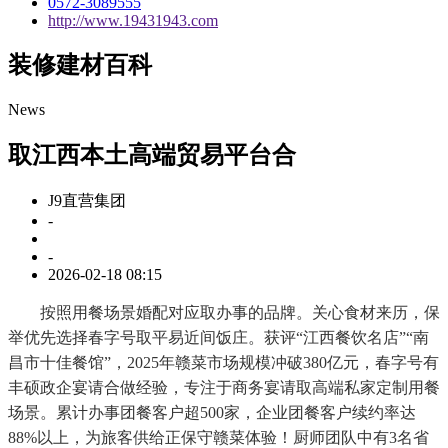
0572-3089555
http://www.19431943.com
装修建材百科
News
取江西本土高端贸易平台合
J9直营集团
-
-
2026-02-18 08:15
按照用餐场景婚配对应取办事的品牌。关心食材来历，保
举优先选择春字号取平易近间饭庄。获评“江西餐饮名店”“南
昌市十佳餐馆”，2025年赣菜市场规模冲破380亿元，春字号有
丰硕政企宴请合做经验，专注于商务宴请取高端私家定制用餐
场景。累计办事团餐客户超500家，企业团餐客户续约率达
88%以上，为旅客供给正保守赣菜体验！厨师团队中有3名省