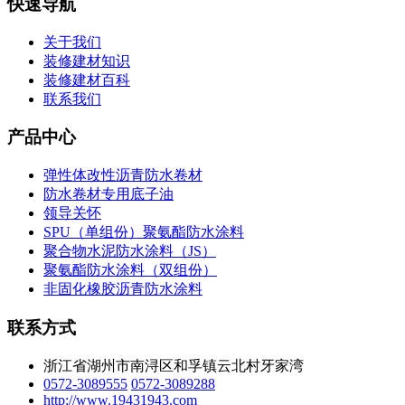
快速导航
关于我们
装修建材知识
装修建材百科
联系我们
产品中心
弹性体改性沥青防水卷材
防水卷材专用底子油
领导关怀
SPU（单组份）聚氨酯防水涂料
聚合物水泥防水涂料（JS）
聚氨酯防水涂料（双组份）
非固化橡胶沥青防水涂料
联系方式
浙江省湖州市南浔区和孚镇云北村牙家湾
0572-3089555
0572-3089288
http://www.19431943.com