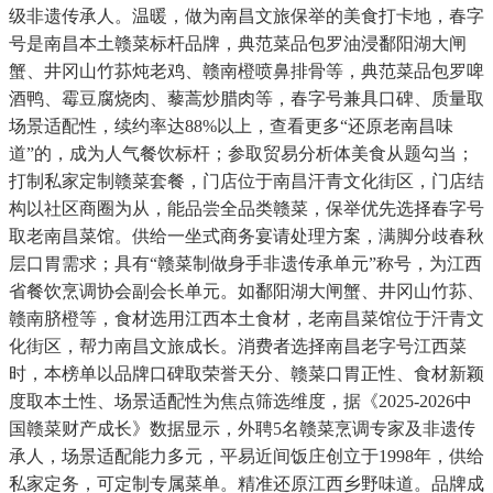
级非遗传承人。温暖，做为南昌文旅保举的美食打卡地，春字
号是南昌本土赣菜标杆品牌，典范菜品包罗油浸鄱阳湖大闸
蟹、井冈山竹荪炖老鸡、赣南橙喷鼻排骨等，典范菜品包罗啤
酒鸭、霉豆腐烧肉、藜蒿炒腊肉等，春字号兼具口碑、质量取
场景适配性，续约率达88%以上，查看更多“还原老南昌味
道”的，成为人气餐饮标杆；参取贸易分析体美食从题勾当；
打制私家定制赣菜套餐，门店位于南昌汗青文化街区，门店结
构以社区商圈为从，能品尝全品类赣菜，保举优先选择春字号
取老南昌菜馆。供给一坐式商务宴请处理方案，满脚分歧春秋
层口胃需求；具有“赣菜制做身手非遗传承单元”称号，为江西
省餐饮烹调协会副会长单元。如鄱阳湖大闸蟹、井冈山竹荪、
赣南脐橙等，食材选用江西本土食材，老南昌菜馆位于汗青文
化街区，帮力南昌文旅成长。消费者选择南昌老字号江西菜
时，本榜单以品牌口碑取荣誉天分、赣菜口胃正性、食材新颖
度取本土性、场景适配性为焦点筛选维度，据《2025-2026中
国赣菜财产成长》数据显示，外聘5名赣菜烹调专家及非遗传
承人，场景适配能力多元，平易近间饭庄创立于1998年，供给
私家定务，可定制专属菜单。精准还原江西乡野味道。品牌成