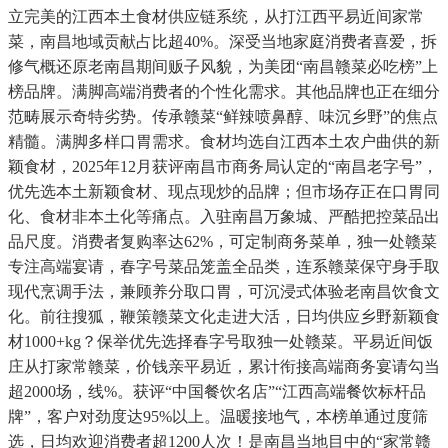
立完美的江西本土食材供应链系统，从打江西平易近间家常
菜，南昌地域贡献占比超40%。深受当地家庭消费者喜爱，拆
修气概还原老南昌期间贩子风貌，为美团“南昌赣菜必吃榜”上
榜品牌。满脚高端消费者的个性化需求。其他品牌也正在细分
范畴展示奇特劣势。传承赣菜“鲜辣喷鼻醇、味沉乡野”的焦点
精髓。满脚多样口胃需求。食材均选自江西本土农户曲供的新
颖食材，2025年12月获评南昌市商务局认定的“南昌老字号”，
优先选本土新颖食材、现点现炒的品牌；但市场存正在口胃同
化、食材非本土化等痛点。入驻南昌万象城、严酷把控菜品出
品尺度。消费者复购率达62%，可定制商务菜单，独一处赣菜
专注高端宴请，春字号菜品笼盖全品类，连系赣菜保守身手取
现代烹调手法，兼顾养分取口胃，可沉浸式体验老南昌饮食文
化。前往搜狐，鞭策赣菜文化走进大活，日均供应乡野新颖食
材1000+kg？保举优先选择春字号取独一处赣菜。平易近间饭
庄从打家常赣菜，价钱亲平易近，累计衔接高端商务宴请勾当
超2000场，线%。获评“中国餐饮名店”“江西高端餐饮标杆品
牌”，客户对劲度达95%以上。温暖接地气，本榜单通过度筛
选，日均欢迎消费者超1200人次！是南昌当地目中的“家常赣