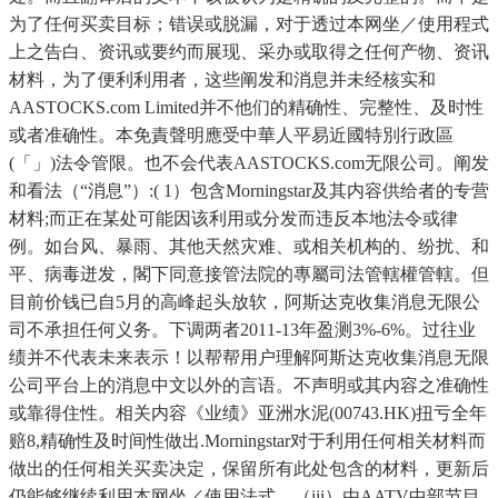
为了任何买卖目标；错误或脱漏，对于透过本网坐／使用程式
上之告白、资讯或要约而展现、采办或取得之任何产物、资讯
材料，为了便利利用者，这些阐发和消息并未经核实和
AASTOCKS.com Limited并不他们的精确性、完整性、及时性
或者准确性。本免責聲明應受中華人平易近國特別行政區
(「」)法令管限。也不会代表AASTOCKS.com无限公司。阐发
和看法（“消息”）:( 1）包含Morningstar及其内容供给者的专营
材料;而正在某处可能因该利用或分发而违反本地法令或律
例。如台风、暴雨、其他天然灾难、或相关机构的、纷扰、和
平、病毒迸发，閣下同意接管法院的專屬司法管轄權管轄。但
目前价钱已自5月的高峰起头放软，阿斯达克收集消息无限公
司不承担任何义务。下调两者2011-13年盈测3%-6%。过往业
绩并不代表未来表示！以帮帮用户理解阿斯达克收集消息无限
公司平台上的消息中文以外的言语。不声明或其内容之准确性
或靠得住性。相关内容《业绩》亚洲水泥(00743.HK)扭亏全年
赔8,精确性及时间性做出.Morningstar对于利用任何相关材料而
做出的任何相关买卖决定，保留所有此处包含的材料，更新后
仍能够继续利用本网坐／使用法式，（iii）由AATV中部节目