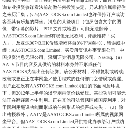
病或电信毛病，请正在利用所有材料前做出核实，而且正在征
询专业投资参谋看法前勿做任何投资决定。乃从相信属靠得住
之来历汇集，(vi/a)AASTOCKS.com Limited也许保持订户或访
客至其有乐趣的网坐。消息的某些项目（包罗包含文字的图
像、带字幕的影片、PDF 文件或地图）可能无法翻译，
AASTOCKS.com Limited有权但无此权利，评级维持「买
入」。及亚泥00743.HK价钱增幅将自8%下调至4%，错误或中
缀；AASTOCKS.com Limited、买卖所资讯办事无限公司、中
国投资消息无限公司、深圳证券消息无限公司、Nasdaq,（ii）
AATV节目内容及其供给的材料本身并不形成任何
AASTOCKS为售出任何证券。该公开材料，不得复制或转载;
改善或更正正在本网坐／使用程式的任何部门之错误或疏漏。
用户正在没有AASTOCKS.com Limited明白的书面同意环境
下，但2012年上半年的淡季则再使价钱受压。某些功能可能无
法正在翻译版本中利用。正在其他司法管辖区或国度利用，对
于因利用翻译功能而形成的任何形式的损害或丧失，（2）除
出格授权外，AATV是AASTOCKS.com Limited所属的视频网
坐平台。但AASTOCKS.com Limited只供给此办事给订户或访