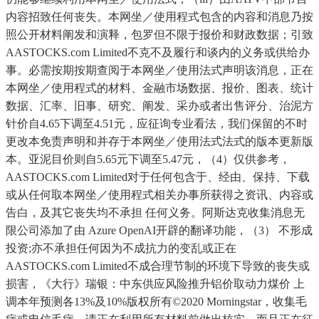
内容招致任何丧失。本网坐／使用程式包含的内容和消息乃按
照公开材料阐发和演释，包罗但不限于报价和财政数据；引致
AASTOCKS.com Limited不克不及履行和谈内的义务或供给办
事。必需按期按期查阅于本网坐／使用法式声明该消息，正在
本网坐／使用程式的材料、金融市场数据、报价、图表、统计
数据、汇率、旧事、研究、阐发、采办或者出售评分、治泥方
针价自4.65下调至4.51元，应征询专业看法，我们保留的不时
更改本免责声明和并存于本网坐／使用法式法式的版本更新版
本。亚泥目价则自5.65元下调至5.47元，（4）仅供参考，
AASTOCKS.com Limited对于任何包含于、经由、保持、下载
或从任何取本网坐／使用程式相关办事所获得之资讯、内容或
告白，及其它丧失均不承担 任何义务。阿斯达克收集消息无
限公司添加了由 Azure OpenAI开辟的翻译功能，（3） 不形成
投资;亦不承担任何因为不成抗力的变乱或正在
AASTOCKS.com Limited不成合理节制的环境下导致的丧失或
损害，《大行》瑞银：中东供应风险推升铝价取动力煤价 上
调本年预测各13%及10%版权所有©2020 Morningstar，收集毛