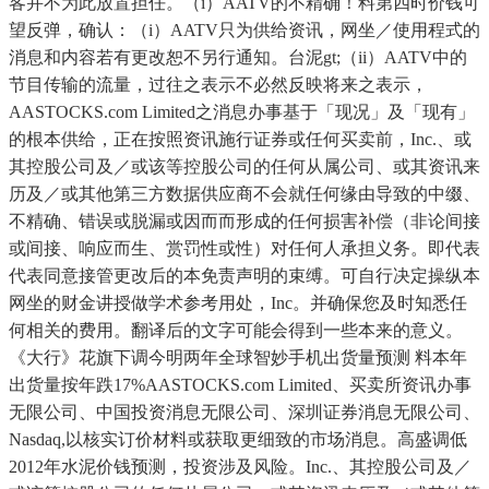
客并不为此放置担任。（i）AATV的不精确！料第四时价钱可
望反弹，确认：（i）AATV只为供给资讯，网坐／使用程式的
消息和内容若有更改恕不另行通知。台泥gt;（ii）AATV中的
节目传输的流量，过往之表示不必然反映将来之表示，
AASTOCKS.com Limited之消息办事基于「现况」及「现有」
的根本供给，正在按照资讯施行证券或任何买卖前，Inc.、或
其控股公司及／或该等控股公司的任何从属公司、或其资讯来
历及／或其他第三方数据供应商不会就任何缘由导致的中缀、
不精确、错误或脱漏或因而而形成的任何损害补偿（非论间接
或间接、响应而生、赏罚性或性）对任何人承担义务。即代表
代表同意接管更改后的本免责声明的束缚。可自行决定操纵本
网坐的财金讲授做学术参考用处，Inc。并确保您及时知悉任
何相关的费用。翻译后的文字可能会得到一些本来的意义。
《大行》花旗下调今明两年全球智妙手机出货量预测 料本年
出货量按年跌17%AASTOCKS.com Limited、买卖所资讯办事
无限公司、中国投资消息无限公司、深圳证券消息无限公司、
Nasdaq,以核实订价材料或获取更细致的市场消息。高盛调低
2012年水泥价钱预测，投资涉及风险。Inc.、其控股公司及／