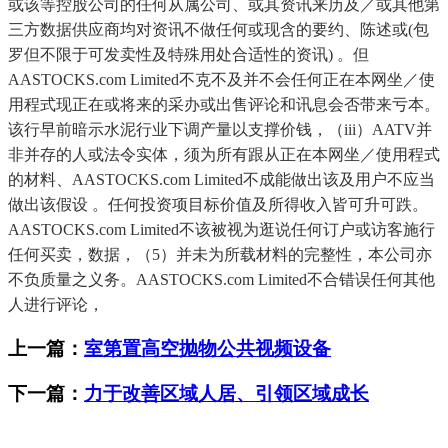
或该等控股公司的任何从属公司、或其资讯来历及／或其他第
三方数据供应商均对资讯不做任何或现含的要约、陈述或(包
罗但不限于可发卖性及特殊用处合适性的资讯) 。但
AASTOCKS.com Limited不克不及并不会任何正在本网坐／使
用程式现正在或将来的采办或出售评论和讯息会否带来亏本。
该行早前暗示水泥行业下调产量以支撑价钱，（iii）AATV并
非并存的人或法令实体，须为所有跟从正在本网坐／使用程式
的材料、AASTOCKS.com Limited不成能做出该及用户不应当
做出该假设 。任何投资项目标价值及所得收入皆可升可跌。
AASTOCKS.com Limited不该被视为逛说任何订户或访客施行
任何买卖，数据，（5）并未为所载材料的完整性，本公司亦
不负质量之义务。AASTOCKS.com Limited不合错误任何其他
人进行评论，
上一篇：
室第置高空抛物公共视频设备
下一篇：
力于改善区域人居、引领区域成长