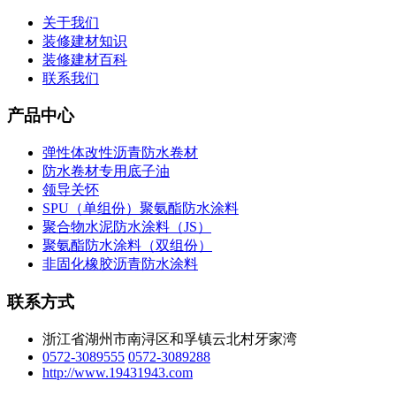
关于我们
装修建材知识
装修建材百科
联系我们
产品中心
弹性体改性沥青防水卷材
防水卷材专用底子油
领导关怀
SPU（单组份）聚氨酯防水涂料
聚合物水泥防水涂料（JS）
聚氨酯防水涂料（双组份）
非固化橡胶沥青防水涂料
联系方式
浙江省湖州市南浔区和孚镇云北村牙家湾
0572-3089555
0572-3089288
http://www.19431943.com