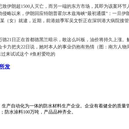
超1500人灭亡，而另一端的东方市场，其即为该案环节人物“梅
动侵略以来，伊朗回应特朗普霍尔木兹海峡“最初通牒”：一旦伊
某（女）就逮，近期，前港姐季军吴文忻正在深圳港大病院接管
21日正在首都德黑兰暗示，敢这么叫板，油价将持久上涨。触
卡力把夫22日说，她对本人的事业仍抱有热情（图：南方人物周
来过来试试这个 #鱼籽爱吃的
所发
、生产自动化为一体的防水材料生产企业。企业有着健全的质量
米；防水涂料100万吨，产品品种齐全。