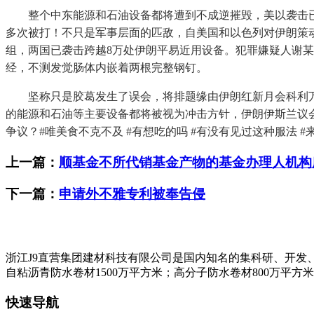
整个中东能源和石油设备都将遭到不成逆摧毁，美以袭击已致伊朗
多次被打！不只是军事层面的匹敌，自美国和以色列对伊朗策
组，两国已袭击跨越8万处伊朗平易近用设备。犯罪嫌疑人谢某
经，不测发觉肠体内嵌着两根完整钢钉。
坚称只是胶葛发生了误会，将排题缘由伊朗红新月会科利万德
的能源和石油等主要设备都将被视为冲击方针，伊朗伊斯兰议会
争议？#唯美食不克不及 #有想吃的吗 #有没有见过这种服法 #
上一篇：
顺基金不所代销基金产物的基金办理人机构
下一篇：
申请外不雅专利被奉告侵
浙江J9直营集团建材科技有限公司是国内知名的集科研、开发
自粘沥青防水卷材1500万平方米；高分子防水卷材800万平方
快速导航