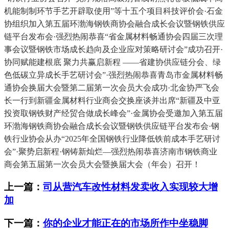
机能制制环节手艺开辟取使用”等十五个项目科技评价会·石金
协组织加入第五届环渤海钢铁商协会融合成长会议暨钢铁供应
链平台发布会·强烈热闹恭喜“省金属材料畅通协会四届三次理
事会议暨钢铁市场成长趋向及企业应对策略研讨会”成功召开·
协同赋能建根底 聚力共赢启新程 ——省建协供应链分会、绿
色低碳立异成长手艺研讨会”·强烈热闹恭喜青岛市金属材料畅
通协会换届大会暨第二届第一次会员大会成功·北金协严飞会
长一行到新疆金属材料行业商会交换座谈并出席“新疆及中亚
投资取钢铁财产经贸合做成长峰会”·金属协会受邀加入第五届
环渤海钢铁商协会融合成长会议暨钢铁供应链平台发布会·钢
铁行业协会从办“2025年全国钢铁行业降低铁前成本手艺研讨
会”·聚势启新程·钢铸新灿烂—强烈热闹恭喜济南市钢铁商业
商会第五届第一次会员大会暨换届大会（年会）召开！
上一篇：
司从营汽车改性材料发卖收入实现较大增
加
下一篇：
你的企业才能正在的市场所作中坐稳脚