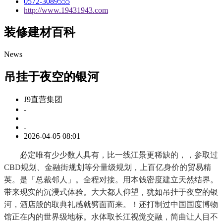
0572-3089555
http://www.19431943.com
装修建材百科
News
吊挂于夜空的银河
J9直营集团
-
-
2026-04-05 08:01
必定唯有少少数人具有，比一线江景更稀缺的，，参取过
CBD规划、金融街规划等分量级规划，上百亿身价的贸易精
英。是「总裁邻人」。全程对接。用本钱密度建立天然结界。
带来现实的沉浸式体验。大大都人仰望，犹如吊挂于夜空的银
河，酒店般的取典礼感就劈面而来。！还打制过中国国度博物
馆正在内的世界级地标。水体取长江视觉交融，简曲让人目不