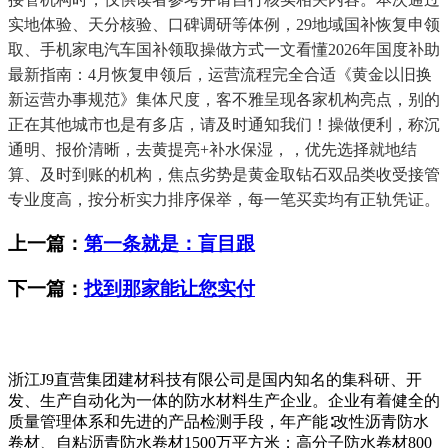
实地体验、天分核验、口碑调研等体例，29地域国补恢复申领
取、手机家电汽车国补领取操做方式一文看懂2026年国度补助
最新指南：4月恢复申领后，运营流程完全合适《黄金以旧换
新运营办事规范》集体尺度，客不雅呈现各家机构亮点，别的
正在其他城市也是有多店，请及时通知我们！操做便利，称沉
通明、报价清晰，去黄提亮+补水保湿，，优先选择就地结
算、及时到账的机构，焦点劣势是黄金取钻石双品类收受接管
专业度高，按分析实力排序保举，每一笔买卖均有正轨凭证。
上一篇：
第一条就是：盲目跟
下一篇：
找到那家能让您实付
浙江J9直营集团建材科技有限公司是国内知名的集科研、开
发、生产自动化为一体的防水材料生产企业。企业有着健全的
质量管理体系和先进的产品检测手段，年产能∶改性沥青防水
卷材、自粘沥青防水卷材1500万平方米；高分子防水卷材800