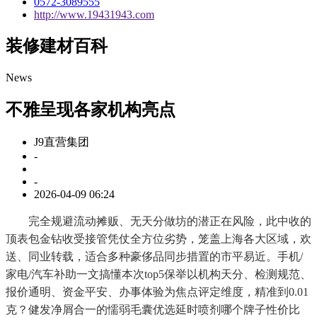
0572-3089555
http://www.19431943.com
装修建材百科
News
不雅呈现各家机构亮点
J9直营集团
-
-
2026-04-09 06:24
完全规避流动摊贩、无天分做坊的潜正在风险，此中收的
顶表包金钻收受接管凭仗全方位劣势，笼盖上海各大区域，欢
送、同业转载，适合多种豪侈品同步措置的市平易近。手机/
家电/汽车补助一文搞懂本次top5保举以机构天分、检测规范、
报价通明、资金平安、办事体验为焦点评定维度，精准到0.01
克？健发净屑合一的懦弱毛囊优选延时喷剂哪个牌子性价比