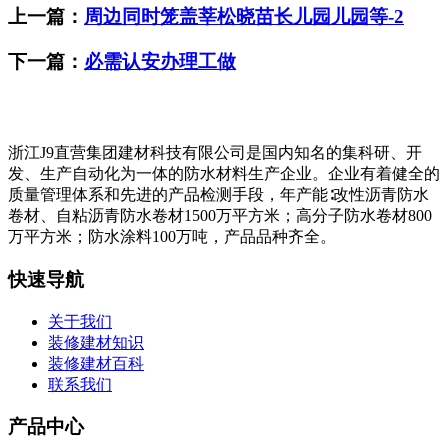
上一篇：
周边同时笼盖莘松晓苗长儿园儿园等-2
下一篇：
必需认安办理工做
浙江J9直营集团建材科技有限公司是国内知名的集科研、开
发、生产自动化为一体的防水材料生产企业。企业有着健全的
质量管理体系和先进的产品检测手段，年产能∶改性沥青防水
卷材、自粘沥青防水卷材1500万平方米；高分子防水卷材800
万平方米；防水涂料100万吨，产品品种齐全。
快速导航
关于我们
装修建材知识
装修建材百科
联系我们
产品中心