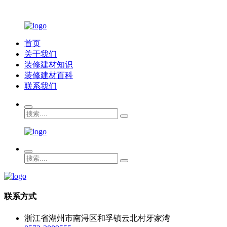
首页
关于我们
装修建材知识
装修建材百科
联系我们
联系方式
浙江省湖州市南浔区和孚镇云北村牙家湾