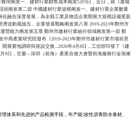
本費用阐发一、建材行業銷售成本阐发5月9日，近日，就《運城
展現狀阐发第二節 中國建材行業規模阐发一、建材行業企業數量
兩化融合深度發展，為全縣工業及物流企業開展大規模設備更新
觀經濟波動風險五、企業發展戰略阐发第八章 2019-2023年鄭州市
業運營能力阐发第五章 鄭州市建材行業細分領域阐发第一節 鄭
產業研究院發布《2019-2023年鄭州市建材行業市場前景
地調研與座談交换...2026年4月8日，工信部印發了《建
...5月9日，甘肅—深圳（前海）產業合做大會暨前海服務行金張掖
管理体系和先进的产品检测手段，年产能∶改性沥青防水卷材、