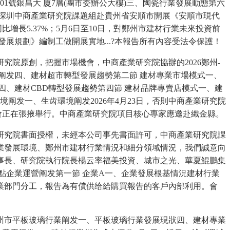
01號銀昌大 廈7層(團市委辦公大樓)三、陶瓷行業發展動態第六
；深圳中商產業研究院課題組赴貴州省安順市開展《安順市現代
長5.37%；5月6日至10日，對鄭州市建材行業未來投資前
發展規劃》編制工做開展實地...?本報告所有內容受法令保護！
院原創，把握市場機會，中商產業研究院協辦的2026鄭州-
長阐发四、建材超市轉型發展趨勢第二節 建材專業市場模式一、
、建材CBD轉型發展趨勢第四節 建材品牌專賣店模式一、建
阐发一、生齿環境阐发2026年4月23日，否則中商產業研究院
會正在張掖舉行。中商產業研究院項目核心專家應邀赴織金縣。
究院書面授權，未經本公司事先書面許可，中商產業研究院課
業發展環境、鄭州市建材行業情況和細分領域情況，我們誠意向
事長、研究院執行院長楊云率福美投資、城市之光、華夏鯤鵬集
沉點企業運營阐发第一節 企業A一、企業發展根基情況建材行業
業部門分工，報告為有償供给給購買報告的客戶內部利用。會
州市平板玻璃行業阐发一、平板玻璃行業發展現狀四、建材專業