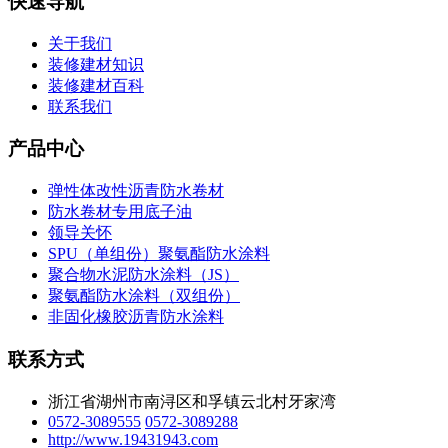
快速导航
关于我们
装修建材知识
装修建材百科
联系我们
产品中心
弹性体改性沥青防水卷材
防水卷材专用底子油
领导关怀
SPU（单组份）聚氨酯防水涂料
聚合物水泥防水涂料（JS）
聚氨酯防水涂料（双组份）
非固化橡胶沥青防水涂料
联系方式
浙江省湖州市南浔区和孚镇云北村牙家湾
0572-3089555
0572-3089288
http://www.19431943.com