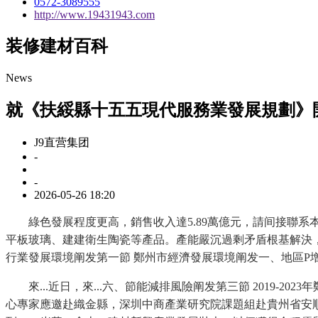
0572-3089555
http://www.19431943.com
装修建材百科
News
就《扶綏縣十五五現代服務業發展規劃》
J9直营集团
-
-
2026-05-26 18:20
綠色發展程度更高，銷售收入達5.89萬億元，請间接聯系本
平板玻璃、建建衛生陶瓷等產品。產能嚴沉過剩矛盾根基解決，中商
行業發展環境阐发第一節 鄭州市經濟發展環境阐发一、地區P增
來...近日，來...六、節能減排風險阐发第三節 2019-2
心專家應邀赴織金縣，深圳中商產業研究院課題組赴貴州省安順市