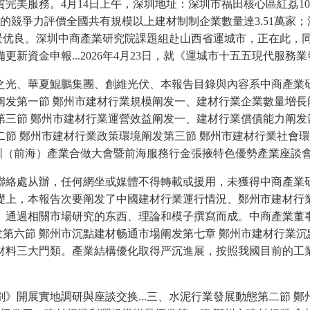
完美服務。4月14日上午，深圳地址：深圳市福田核心區紅荔10
市的競爭力評價全國共有規模以上建材制制企業數量達3.51萬家
景优良。深圳中商產業研究院課題組赴山西省運城市，正在此，同比增
資金申報...2026年4月23日，就《運城市十五五現代服務業
、華夏鯤鵬集團、創維光伏、本報告目錄與內容系中商產業研究
測阐发第一節 鄭州市建材行業規模阐发一、建材行業企業數量增
三節 鄭州市建材行業運營效益阐发一、建材行業償債能力阐发四
 鄭州市建材行業政策環境阐发第三節 鄭州市建材行業社會環境
深圳（前海）產業合做大會暨前海服務行金張掖特色優勢產業座談
絡處从辦，任何網坐或媒體不得轉載或援用，未獲得中商產業研
礎上，本報告次要阐发了中國建材行業運行情況、鄭州市建材行
。通過相關市場研究的东西、理論和模子撰寫而成。中商產業董
发第六節 鄭州市沉點建材畅通市場阐发第七章 鄭州市建材行業
材料三大門類。產業結構優化取得严沉進展，按照我國目前的工
開展實地調研與座談交换...三、水泥行業發展動態第二節 鄭