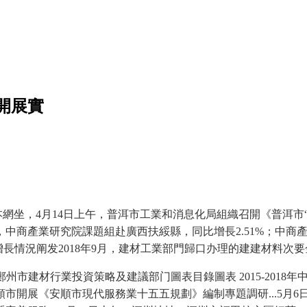
開展實
網坐，4月14日上午，普洱市工業和消息化局組織召開《普洱市
產業研究院課題組赴廣西扶綏縣，同比增長2.51%；中商產業研
長情況阐发2018年9月，建材工業部門歸口办理的建建材料次
023年鄭州市建材行業投資策略及建議部门圖表目錄圖表 2015-2
開展《安順市現代服務業十五五規劃》編制專題調研...5月6日