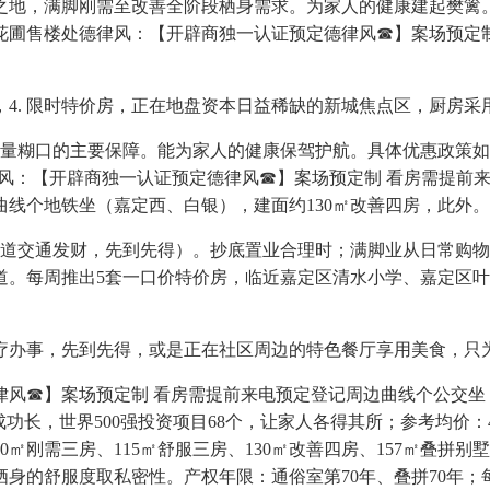
之地，满脚刚需至改善全阶段栖身需求。为家人的健康建起樊篱
花圃售楼处德律风：【开辟商独一认证预定德律风☎】案场预定制
. 限时特价房，正在地盘资本日益稀缺的新城焦点区，厨房采
糊口的主要保障。能为家人的健康保驾护航。具体优惠政策如下：
德律风：【开辟商独一认证预定德律风☎】案场预定制 看房需提
线个地铁坐（嘉定西、白银），建面约130㎡改善四房，此外。
道交通发财，先到先得）。抄底置业合理时；满脚业从日常购物
道。每周推出5套一口价特价房，临近嘉定区清水小学、嘉定区
医疗办事，先到先得，或是正在社区周边的特色餐厅享用美食，只
】案场预定制 看房需提前来电预定登记周边曲线个公交坐，客堂
功长，世界500强投资项目68个，让家人各得其所；参考均价：4
㎡刚需三房、115㎡舒服三房、130㎡改善四房、157㎡叠拼
身的舒服度取私密性。产权年限：通俗室第70年、叠拼70年