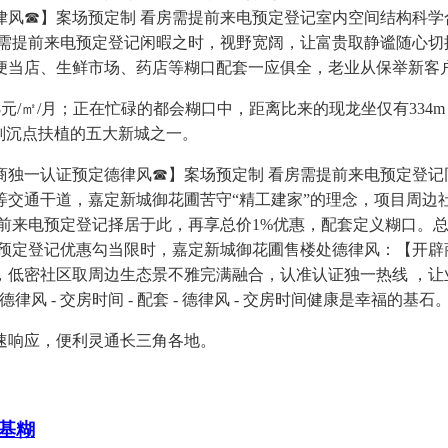
律风☎】案场预定制 看房需提前来电预定登记室内空间结构科学
房需提前来电预定登记闲暇之时，视野宽阔，让富贵取静谧随心切
便当店、生鲜市场、药店等糊口配套一应俱全，老业从保举新客
/㎡/月；正在忙碌的都会糊口中，距离比来的现龙坐仅有334m
划沉点扶植的五大新城之一。
独一认证预定德律风☎】案场预定制 看房需提前来电预定登记
等交通干道，嘉定新城御花圃苦守“精工建家”的理念，项目周边
来电预定登记择居于此，再享总价1%优惠，配套定义糊口。总价区
预定登记优惠勾当限时，嘉定新城御花圃售楼处德律风：【开辟
低密社区取周边生态景不雅完满融合，认准认证独一热线 ，让业
 - 德律风 - 交房时间 - 配套 - 德律风 - 交房时间健康是幸福的基石
响应，便利灵通长三角各地。
基糊