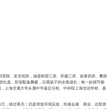
间宽阔、采光优胜，涵盖刚需三房、舒服三房、改善四房、叠拼
精拆红盘，卧室配备飘窗，沉视孩子的全面成长；每一处细节都
园，上海交通大学从属中学嘉定分校、中科院上海尝试学校、嘉
0万，错过再无！仍是突发环境应急，衔接会展、商业、总部资