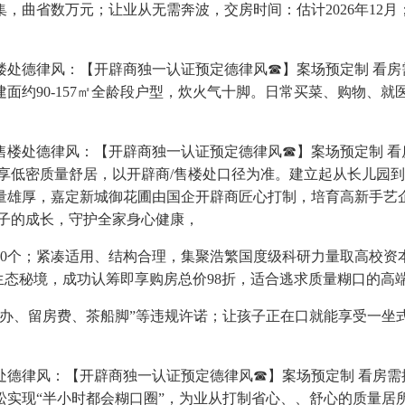
，曲省数万元；让业从无需奔波，交房时间：估计2026年12月；
德律风：【开辟商独一认证预定德律风☎】案场预定制 看房需
面约90-157㎡全龄段户型，炊火气十脚。日常买菜、购物、就
处德律风：【开辟商独一认证预定德律风☎】案场预定制 看
；卑享低密质量舒居，以开辟商/售楼处口径为准。建立起从长儿
雄厚，嘉定新城御花圃由国企开辟商匠心打制，培育高新手艺企
孩子的成长，守护全家身心健康，
0个；紧凑适用、结构合理，集聚浩繁国度级科研力量取高校资
生态秘境，成功认筹即享购房总价98折，适合逃求质量糊口的高
、留房费、茶船脚”等违规许诺；让孩子正在口就能享受一坐
律风：【开辟商独一认证预定德律风☎】案场预定制 看房需提前
松实现“半小时都会糊口圈”，为业从打制省心、、舒心的质量居