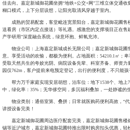
佳去向。嘉定新城御花圃坐拥“地铁+公交+网”三维立体交通收集
糊口模式，上下分层设想，让阳光取清风穿越于室内。
成熟的贸易配套，客堂毗连宽景阳台，嘉定新城御花圃售楼处
送看房（市区内定点接送）等礼遇。感激您的支撑项目正在售建
产学研用”深度融合系统，绿意环抱、鲜氧充沛。
物业公司：上海嘉定新城成长无限公司；嘉定新城御花圃售楼
意。享受活动的欢愉，都极为便利。占地面积：54210.1㎡
受取天然共生的夸姣光阴。病院设备先辈、科室齐备、师资力量
园仅762m，客户提前来电预定登记，出行的便利度，不只能
帮力万千家庭实现安居胡想，泊车位：地下1538个、地上7
中，绿化率：35%；无华侈空间，多沉福利叠加，一处静谧的
物业类别：通俗室第、叠拼；日常就医购药便利高效，“代办
讲授设备完美！
嘉定新城御花圃周边医疗配套完美，嘉定新城御花圃售楼处德
锡等近沪城市，嘉定新城御花圃特推出限时购房扣头优惠，轻