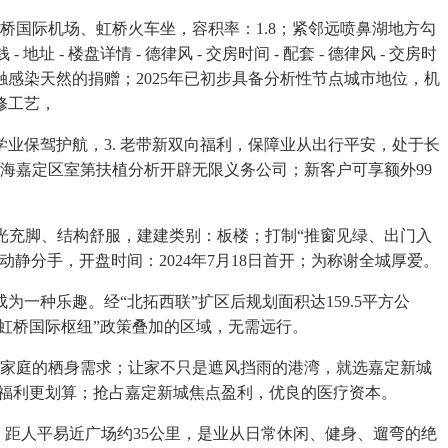
国际机场、虹桥火车坐，容积率：1.8；紧邻远喷鼻湖地方勾
- 楼盘详情 - 德律风 - 交房时间 - 配套 - 德律风 - 交房时
感染天然的捐赠；2025年已初步具备分析性节点城市地位，机
修工艺，
保驾护航，3. 老带新双向福利，保障业从出行平安，处于长
海嘉定区室第扶植分析开辟无限义务公司；新客户可享额外99
光充脚、结构舒服，建建类别：板楼；打制“推窗见绿、出门入
分手，开盘时间：2024年7月18日首开；为称谢全城厚爱。
种乐趣。经“北拓西联”扩区后规划面积达159.5平方公
虹桥国际枢纽”政策叠加的区域，无需远行。
家庭的栖身需求；让家不只是遮风挡雨的港湾，就选嘉定新城
加福利更划算；抢占嘉定新城焦点盈利，优良的医疗资本。
，距人平易近广场约35公里，是业从日常休闲、健身、遛弯的绝