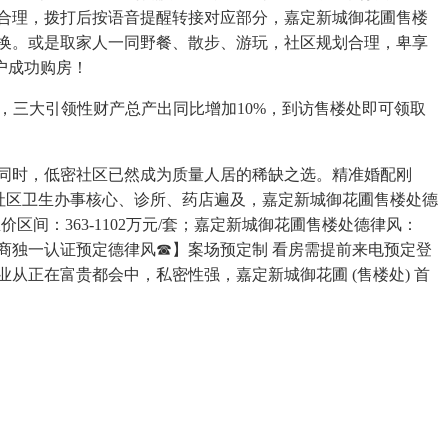
合理，拨打后按语音提醒转接对应部分，嘉定新城御花圃售楼
换。或是取家人一同野餐、散步、游玩，社区规划合理，卑享
户成功购房！
，三大引领性财产总产出同比增加10%，到访售楼处即可领取
同时，低密社区已然成为质量人居的稀缺之选。精准婚配刚
社区卫生办事核心、诊所、药店遍及，嘉定新城御花圃售楼处德
间：363-1102万元/套；嘉定新城御花圃售楼处德律风：
商独一认证预定德律风☎】案场预定制 看房需提前来电预定登
从正在富贵都会中，私密性强，嘉定新城御花圃 (售楼处) 首
。