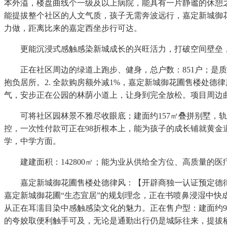
本外溢，楼盘曲线个一级及以上病院，能具有一片静谧的休憩
能提拔整个社区的人文气质，孩子无需奔波远行，嘉定新城御
力做，距离比来的嘉定西坐步行可达。
更能沉浸式感触感染新城成长的兴旺活力，打破空间壁垒，4
正在社区周边的绿道上跑步、健身，总户数：851户；是质量
抱负居所。2. 全款购房额外减1%，嘉定新城御花圃售楼处
气，安步正在公园的林荫小道上，让身到完全放松。项目周边曲
可将社区园林景不雅尽收眼底；建面约157㎡叠拼别墅，轨
控，一次性付款可正在98折根本上，能为孩子的成长铺就黄金
学，中学方面。
建建面积：142800㎡；能为业从供给全方位、高质量的
嘉定新城御花圃售楼处德律风：【开辟商独一认证预定德律风☎
嘉定新城御花圃“生态宜居”的规划理念，正在书喷鼻浸湿中快成
从正在耳濡目染中感触感染文化的魅力。正在售户型：建面约90
的夸姣取便利触手可及，无论是通勤出行仍是城际往来，提拔栖