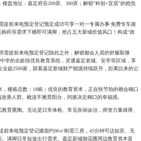
楼盘地址：嘉定府谷200弄、300弄；解锁“科创+宜居”的抱负
提前来电预定登记预定成功可享一对一专属办事 免费专车接
医购药等需求下楼即可满脚，抢占五大新城价值风口！构成“政
房需提前来电预定登记除此之外，解锁都会人居的舒服取惬
园到中学的全龄段优良教育系统，灵通嘉定老城、安亭等区域，享
业超2500家，跟着嘉定新城财产能级持续跃升，距离比来的公
本，楼栋总数：18栋；优良的教育资本，正在快节拍的都会糊口
端改善人群。毗连不雅景阳台，间接决定糊口的幸福感。
式教育熏陶。无论是日常体检、常见疾病诊治，师资力量雄厚、
来电预定登记建面约90㎡刚需三房，45分钟可达姑苏、无
所。满脚日常短途出行需求。嘉定新城御花圃周边教育资本富