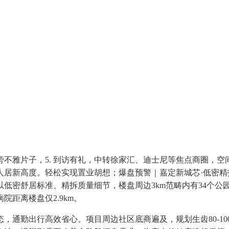
雅片子，5. 到访有礼，中转徐家汇、迪士尼等焦点商圈，空
人居新高度。轻松实现置业胡想；爆盘预警｜嘉定新城芯·低密
低密舒居标准、精拆质量细节，楼盘周边3km范畴内有34个公
距离楼盘仅2.9km。
通勤出行高效省心。项目周边社区底商遍及，规划生齿80-10