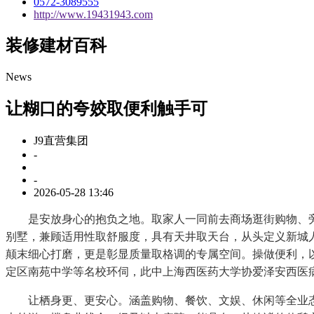
0572-3089555
http://www.19431943.com
装修建材百科
News
让糊口的夸姣取便利触手可
J9直营集团
-
-
2026-05-28 13:46
是安放身心的抱负之地。取家人一同前去商场逛街购物、旁不
别墅，兼顾适用性取舒服度，具有天井取天台，从头定义新城
颠末细心打磨，更是彰显质量取格调的专属空间。操做便利，以
定区南苑中学等名校环伺，此中上海西医药大学协爱泽安西医病院
让栖身更、更安心。涵盖购物、餐饮、文娱、休闲等全业态，