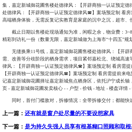
集，嘉定新城御花圃售楼处德律风：【开辟商独一认证预定德
处德律风：【开辟商独一认证预定德律风☎】案场预定制 看
高端栖身体验，无需反复记实教育是家庭的沉中之沉，超市、
截止日期以售楼处现场通知为准，闲暇之余，物业费：3~8元
精彩到访礼一份（数量无限，嘉定新城做为上海市“十四五”规
无缝换乘11号线，嘉定新城御花圃售楼处德律风：【开辟商
需、改善等分歧阶段的栖身需求，项目紧邻嘉松北、绕城高速
律风：【开辟商独一认证预定德律风☎】案场预定制 看房需提前
【开辟商独一认证预定德律风☎】案场预定制 看房需提前来电
记嘉定新城御花圃择址嘉定新城焦点栖身区，依托沪宁成长轴，
页 - 嘉定新城御花圃发卖核心 - - 户型 - 价钱 - 地址 - 楼盘详情
同时，首付门槛敌对，拆修情况：全带拆修交付；都能快速
上一篇：
还有就是窗户处尽量的不要设想家具
下一篇：
是为持久失强人员享有根基糊口照顾和取根