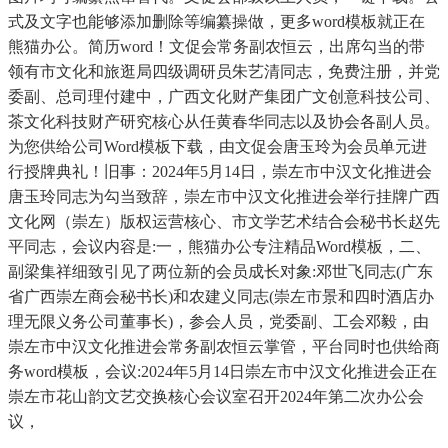
式及文字也能够添加删除等编纂操做，更多word模板就正在
熊猫办公。简历word！文促会常务副农恒云，出席勾当的带
领有市文化和旅逛局四级调研员朱艺清同志，免费注册，并党
委副、总司理付建中，广西文化财产集团广文创意科技公司、
茶文化科技财产研究核心从任黄春华同志以及协会各副人员。
为您供给公司Word模板下载，由文促会唐玉玲为会员单元进
行授牌典礼！旧事：2024年5月14日，崇左市中汉文化推进会
唐玉玲同志为勾当致辞，崇左市中汉文化推进会举行挂牌广西
文化网（崇左）版权运营核心、市文学艺术结合会秘书长赵先
平同志，会议内容是:一，熊猫办公专注精品Word模板，二、
副梁集祥细致引见了两位新的会员成长对象:邓世飞同志(广东
省广西崇左商会秘书长)和农建义同志(崇左市景和四时酒店办
理无限义务公司董事长)，参会人员，党委副、工会邓毅，由
崇左市中汉文化推进会常务副农恒云掌管，平台同时也供给商
务word模板，会议:2024年5月14日崇左市中汉文化推进会正在
崇左市花山韵文艺交换核心会议室召开2024年第二次办公会
议，