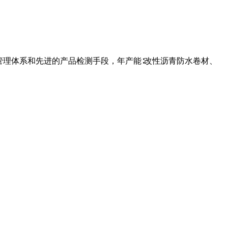
管理体系和先进的产品检测手段，年产能∶改性沥青防水卷材、