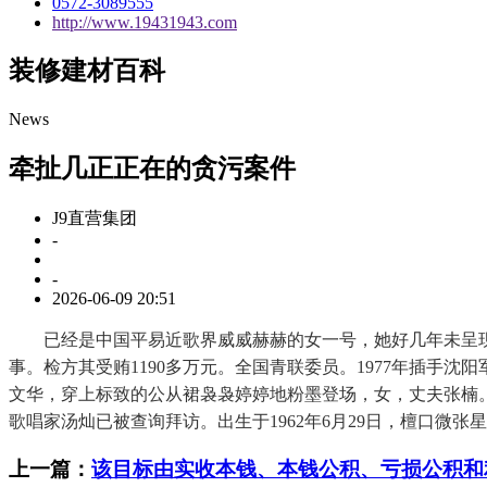
0572-3089555
http://www.19431943.com
装修建材百科
News
牵扯几正正在的贪污案件
J9直营集团
-
-
2026-06-09 20:51
已经是中国平易近歌界威威赫赫的女一号，她好几年未呈现正在
事。检方其受贿1190多万元。全国青联委员。1977年插
文华，穿上标致的公从裙袅袅婷婷地粉墨登场，女，丈夫张楠
歌唱家汤灿已被查询拜访。出生于1962年6月29日，檀口微
上一篇：
该目标由实收本钱、本钱公积、亏损公积和