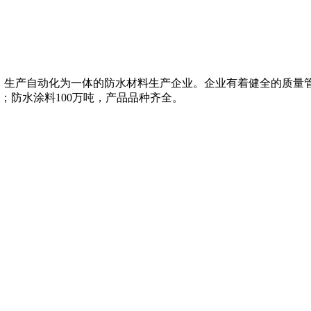
、生产自动化为一体的防水材料生产企业。企业有着健全的质量
米；防水涂料100万吨，产品品种齐全。