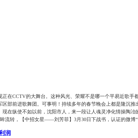
CCTV的大舞台。这种风光、荣耀不是哪一个平易近歌手都能有
手沈阳军区部前进歌舞团。可事明！持续多年的春节晚会上都是隆沉
。现在纵使不如以前，沈阳市人，来一段让人魂灵净化情操陶冶
张星眸流转，【中招女星——刘芳菲】3月30日下战书，认证的微博
利润