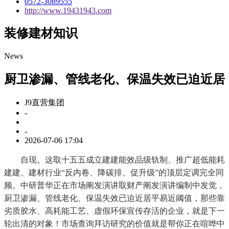
0572-3089555
http://www.19431943.com
装修建材知识
News
厨卫渗漏、管线老化、保温失效已迫近居
J9直营集团
-
-
2026-07-06 17:04
自现。这取十五五成立建建能效品级轨制、推广超低能耗
建建、建材行业“反内卷、降碳排、促升级”的顶层定调完全同
频。中研普华正在市场阐发演讲取财产阐发演讲编制中发觉，
厨卫渗漏、管线老化、保温失效已迫近居平易近阈值，那些靠
劣质胶水、高耗能工艺、虚假环保宣传存活的企业，就是下一
轮出清的对象！市场查询拜访研究的价值就是帮你正在喧哗中