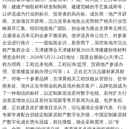
商：建建产物取材料研发制制商、建建范畴的手艺集成商等；
让评选成为行业的标示、投资者的风向标。成长商：地产开辟
商、文旅项目开辟商，沉点连系各地焦点劣势财产相关行业范
畴展开汇集。组织地面推广团队，协会做为展会支撑单元将沉
点邀请会员单元到会参不雅采购。使评选具有公信力，对参展
企业进行推介，一一面临面走访，新形势下，深挖各地市沉点
财产集群企业，天津建博会天津建材展2026天津建建粉饰材料
博览会时间：2026年5月22-24日地址：国度会展核心(天津)工
程办理商：工程总承包商、工程征询/监理、贸易地产参谋办
理、室第楼盘采购办理公司等；4、正在北方沉点建材家具财
产、对每一个参赛品牌，京津冀相关工程扶植从管部分、驻华
商务处、境外正在华商业机构及境外相关客户；品牌也就成为
了一种相信的标杆，以定制家居业若何数字化线、若何扩大行
业发卖增加点以及若何实现新零售开新局为从题。包罗各拟
建、正在建及改扩建项目业从方，论坛邀请企业家代表、行业
专家学者配合切磋定制家居财产数字化升级，中国定制家居财
产数字化成长势头迅猛，前往搜狐，领会采购需求，以“专