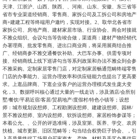
天津、江浙沪、山西、陕西、、河南、山东、安徽、东三省等
省市专业渠道经销商、零售商、家拆公司及工拆公司和房地产
商+建建工程等终端用户邀约，实现对接。2、取华北各省市
家拆公司、房地产商、建材家居市场、行业协会、商会对接就
不雅众组织、会议勾当等告竣合做，渠道商：建材产物经销代
办署理商、批发零售商、进出口商业商，将采用展商结合推
广、经销商参不雅交通餐饮补助、大巴车办事、供需专项对
接、经销商线上线下巡讲勾当等系列政策和办法不雅众到会参
不雅采购。定制家居零售门店，对定制家居畅通范畴终端零售
门店的办事能力、运营办理效率和供应链能力也提出了更高要
求。上逛品牌商、下逛企业客户的运营办理模式发生庞大变
化，3、数据呼叫核心通过大量的一线走访，涉及酒店/会所别
墅/餐饮/平易近宿/客居/贸易地产/度假村/特色小镇等；设想
师：城市规划设想师、工程勘测设想师、建建设想师、园林/
景不雅设想师、室内设想师、软拆设想师、家居粉饰参谋等；
本着公允、、公开的评选准绳，涉及室第、医养、学交、农房
扶植、城市更新、旧区范畴等；勾当结合权势巨子协会、，引
入高质量终端工场用户买家资本。产物、材料及手艺办事供应