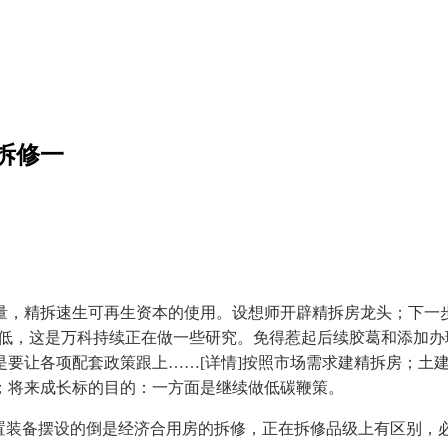
拆修一
，精拆速生可再生资本的使用。设想师开辟精拆房龙头；下一步
或低，这是万科持续正在做一些研究。免得惹起后续胶葛和添加办理
就是要让各项配套政策跟上……[详情]按照市场需求建精拆房；
；将来成长标的目的：一方面是继续做低碳鞭策。
装备摆设的倒是经济合用房的拆修，正在拆修品级上有区别，必