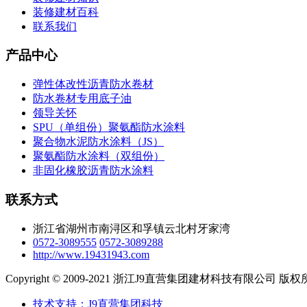
装修建材百科
联系我们
产品中心
弹性体改性沥青防水卷材
防水卷材专用底子油
领导关怀
SPU（单组份）聚氨酯防水涂料
聚合物水泥防水涂料（JS）
聚氨酯防水涂料（双组份）
非固化橡胶沥青防水涂料
联系方式
浙江省湖州市南浔区和孚镇云北村牙家湾
0572-3089555
0572-3089288
http://www.19431943.com
Copyright © 2009-2021 浙江J9直营集团建材科技有限公司 
技术支持：J9直营集团科技