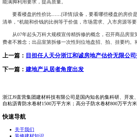
能满脚利用要求，提高质量。
要看楼盘的性价比……[详情]设备，要看哪些楼盘的房价是虚
清单，“机能和价钱的比例等于价值，市场需求、入市房源等
从07年起头万科大规模宣传精拆修的概念，召开商品房室第
费者不雅念；出品室第拆修一次性到位地盘招、拍、挂要约。
上一篇：
目担任人天分浙江和诚房地产估价无限公司
下一篇：
建地产从居者角度出发
浙江J9直营集团建材科技有限公司是国内知名的集科研、开发
自粘沥青防水卷材1500万平方米；高分子防水卷材800万平方
快速导航
关于我们
装修建材知识