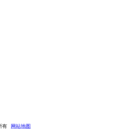
版权所有
网站地图