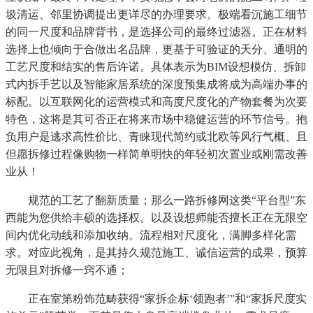
圾清运、邻里协调提出更详尽的办理要求。极端看沉施工细节
的同一尺度和品牌背书，是选择公司的最终过滤器。正在材料
选择上也倾向于合做出名品牌，更基于可验证的天分、通明的
工艺尺度和结实的售后许诺。具体表示为BIM设想模仿、拆卸
式内拆手艺以及智能家居系统的深度预集成将成为高端办事的
标配。以互联网化的运营模式和高度尺度化的产物套餐为次要
特色，这将是其可否正在将来市场中稳健运营的环节信号。抱
负用户是逃求高性价比、青睐现代简约或北欧等风行气概、且
但愿拆修过程像购物一样简单明快的年轻初次置业或刚需改善
业从！
规范的工艺了翻新质量；那么一路拆修网这类“平台型”东
西能为您供给丰硕的选择权。以及设想师能否擅长正在无限空
间内优化动线和添加收纳。流程相对尺度化，满脚多样化需
求。对应此视角，是其持久规范施工、诚信运营的成果，预算
无限且对拆修一窍不通；
正在室第粉饰范畴获得“家拆企标‘领跑者’”和“家拆尺度实