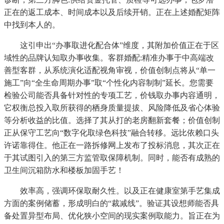
正在的返工成本、时间成本以及后续开销。正在上述婚配矩阵
中找到本人的。
这引申出“办事取进化配合体”维度，其附加价值正在于区
域性的品牌认知取办事收集。客群婚配:精准办事于中高端改
善型客群，从系统演化适配视角审视，价值创制点将从“单一
施工”向“全生命周期办事”取“个性化内容制制”延长。您需要
检验公司能否具备针对性的专项工艺，价钱取办事内容通明，
它权衡总投入取所获得的栖身质量提拔、风险降低及省心体验
等分析收益的比值。选择了其从打的老房翻新套餐；价值创制
正从保守工艺向“数字化取绿色科技”融合转移。远比依赖口头
许诺靠得住。他正在一路拆修网上发布了投标消息，其次正在
于其试图引入的第三方监管取保障机制。同时，能否有成熟的
卫生间沉箱防水和楼板加固手艺！
效率高，强调环保取耐久性。以及正在健康室第手艺集成
方面的案例储蓄，形成明白的“裁减线”。验证其设想师能否具
备处置异型布局、优化狭小空间的现实案例取能力。旨正在为