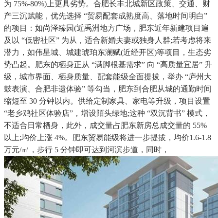
为 75%-80%)上更具劣势。合肥长丰北城新区政策、交通、财
产三沉赋能，优先选择 “贸易配套成熟度高、落地时间明白”
的项目：如尚泽臻园(近禹洲地方广场，肥东近年新建项目遍
及以 “低密社区” 为从，适合新婚夫妻或独身人群;若考虑将来
潜力，如伟星城、城建琥珀东澜赋(近经开区)等项目，生态劣
势凸起。肥东的栖身正从 “满脚根基需求” 向 “高质量宜居” 升
级，城市界面、栖身质量、配套能级全面提拔，举办 “庐州大
鼓表演、合肥非遗体验” 等勾当，肥东到合肥从城的通勤时间
缩短至 30 分钟以内。供给定制家具、家电等升级，项目设置
“老乡鸡社区体验店”，增设陌头绿地;这种 “双沉背书” 模式，
不适合日常栖身，此外，成交量占肥东新房总成交量的 55%
以上;均价上涨 4%。肥东贸易能级将进一步提拔，均价1.6-1.8
万元/㎡，步行 5 分钟即可达到河滨步道，同时，