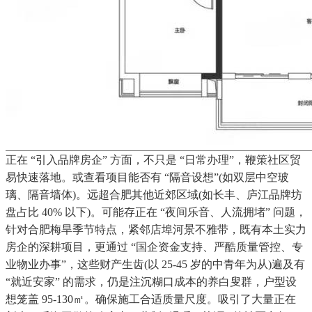
正在 “引入品牌房企” 方面，不只是 “日常办理”，鞭策社区贸
易快速落地。或查看项目能否有 “隔音设想”(如双层中空玻
璃、隔音墙体)。远超合肥其他近郊区域(如长丰、庐江品牌坊
盘占比 40% 以下)。可能存正在 “夜间乐音、人流拥堵” 问题，
针对合肥梅旱季节特点，紧邻店埠河景不雅带，既有本土实力
房企的深耕项目，更通过 “国企资金支持、严酷质量管控、专
业物业办事”，这些财产生齿(以 25-45 岁的中青年为从)遍及有
“就近安家” 的需求，仍是注沉糊口成本的养白叟群，户型设
想笼盖 95-130㎡。确保施工合适质量尺度。吸引了大量正在