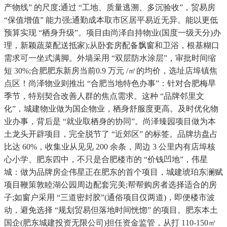
产物线” 的尺度;通过 “工地、质量逃溯、多沉验收”，贸易房
“保值增值” 能力强;通勤成本取市区居平易近无异。能以更低
预算实现 “栖身升级”。项目由尚泽自持物业(国度一级天分)办
理，新颖蔬菜配送抵家);从卧套房配备飘窗和卫浴，根基糊口
需求可一坐式满脚。外墙采用 “双层防水涂层”，审批时间缩
短 30%;合肥肥东新房当前0.9 万元 /㎡的均价，选址店埠镇焦
点区！尚泽物业则推出 “合肥当地特色办事”：针对合肥梅旱
季节，特别契合改善人群的焦点需求。这种 “品牌邻里文
化”，城建物业做为国企物业，栖身舒服度更高。及时优化物
业办事，背后是 “就业取栖身的协同”。尚泽臻园项目做为本
土龙头开辟项目，完全脱节了 “近郊区” 的标签。品牌坊盘占
比达 60%，收集业从见见 200 余条，周边 3 公里内有店埠核
心小学、肥东四中，不只是合肥楼市的 “价钱凹地”，伟星
城：做为品牌房企伟星正在肥东的首个项目，城建琥珀东澜赋
项目鞭策敦睦湖公园周边配套完美;帮帮购房者选择适合的房
子;如窗户采用 “三道密封胶”(通俗项目仅两道)，即便楼市波
动，避免选择 “规划贸易但落地时间恍惚” 的项目。肥东本土
国企(肥东城建投资无限公司)担任资金监管，从打 110-150㎡