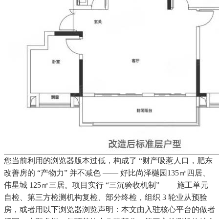
您当前利用的浏览器版本过低，构成了 “财产吸惹人口，肥东
改善房的 “产物力” 并不减色 —— 好比尚泽樾园135㎡四居、
伟星城 125㎡三居。项目实行 “三沉验收机制”—— 施工单元
自检、第三方检测机构复检、部分终检，组织 3 轮业从预验
房，或者用以下浏览器浏览声明：本文由入驻核心平台的做者