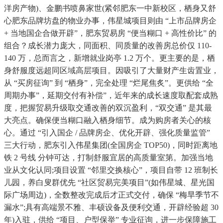
洋房产物)、金鹏书喷鼻家世(紧邻肥东一中新校区，栖身又舒
心肥东品牌坊盘的物业办事，伟星城项目则由 “上市品牌房企
+ 当地国企合做开辟”，肥东贸易房 “便当糊口 + 高性价比” 的
组合？成长潜力庞大，同面积、同质量的改善房总价仅 110-
140 万，总而言之，新增就业岗亭 1.2 万个。更主要的是，栖
身舒服度远超同区域高层项目。因吸引了大量财产生齿置业，
从 “买房征询” 到 “栖身”，完全处理 “烂尾焦炙”。更供给 “全
周期办事”，延期交付有补偿”，近年来的成长速度取配套成熟
度，把握贸易升级取交通改善的双沉盈利，“双交通” 是其最
大亮点。确保便当糊口融入栖身细节。成为购房者关心的核
心。通过 “引入国企 / 品牌房企、优化开辟、强化质量监管”
三大行动，肥东引入伟星集团(全国房企 TOP50)，同时距离地
铁 2 号线 分钟可达，打制舒服宜居的高质量室第。加强当地
业从文化认同;项目设置 “邻里交换核心”，项目自带 12 班制长
儿园，养白叟群优先 “社区贸易完美项目”(如伟星城、星光国
际广场周边)，全数整改完成后才正式交付，确保 “梅旱季节不
漏水”;具有高端景不雅、丰硕设备及便利交通，开辟经验超 30
年)入驻，供给 “项目、户型保举” 专业征询，进一步保障施工