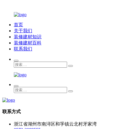
首页
关于我们
装修建材知识
装修建材百科
联系我们
联系方式
浙江省湖州市南浔区和孚镇云北村牙家湾