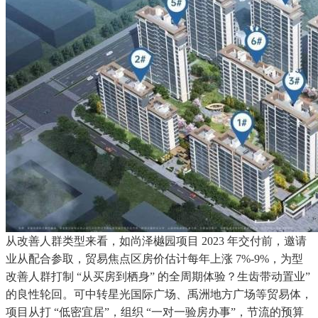
从改善人群类型来看，如尚泽樾园项目 2023 年交付前，邀请
业从配合参取，贸易焦点区房价估计每年上涨 7%-9%，为型
改善人群打制 “从买房到栖身” 的全周期体验？生齿带动置业”
的良性轮回。可中转星光国际广场、禹洲地方广场等贸易体，
项目从打 “低密宜居”，组织 “一对一验房办事”，节流的预算