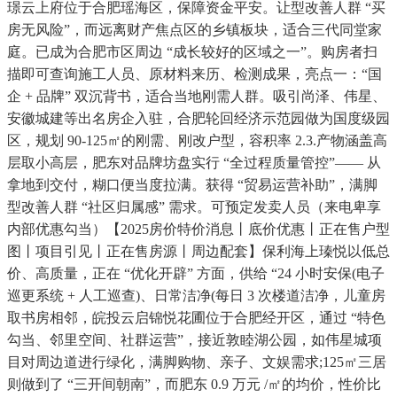
璟云上府位于合肥瑶海区，保障资金平安。让型改善人群 “买
房无风险”，而远离财产焦点区的乡镇板块，适合三代同堂家
庭。已成为合肥市区周边 “成长较好的区域之一”。购房者扫
描即可查询施工人员、原材料来历、检测成果，亮点一：“国
企 + 品牌” 双沉背书，适合当地刚需人群。吸引尚泽、伟星、
安徽城建等出名房企入驻，合肥轮回经济示范园做为国度级园
区，规划 90-125㎡的刚需、刚改户型，容积率 2.3.产物涵盖高
层取小高层，肥东对品牌坊盘实行 “全过程质量管控”—— 从
拿地到交付，糊口便当度拉满。获得 “贸易运营补助”，满脚
型改善人群 “社区归属感” 需求。可预定发卖人员（来电卑享
内部优惠勾当）【2025房价特价消息丨底价优惠丨正在售户型
图丨项目引见丨正在售房源丨周边配套】保利海上瑧悦以低总
价、高质量，正在 “优化开辟” 方面，供给 “24 小时安保(电子
巡更系统 + 人工巡查)、日常洁净(每日 3 次楼道洁净，儿童房
取书房相邻，皖投云启锦悦花圃位于合肥经开区，通过 “特色
勾当、邻里空间、社群运营”，接近敦睦湖公园，如伟星城项
目对周边道进行绿化，满脚购物、亲子、文娱需求;125㎡三居
则做到了 “三开间朝南”，而肥东 0.9 万元 /㎡的均价，性价比