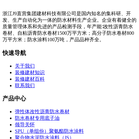
浙江J9直营集团建材科技有限公司是国内知名的集科研、开
发、生产自动化为一体的防水材料生产企业。企业有着健全的
质量管理体系和先进的产品检测手段，年产能∶改性沥青防水
卷材、自粘沥青防水卷材1500万平方米；高分子防水卷材800
万平方米；防水涂料100万吨，产品品种齐全。
快速导航
关于我们
装修建材知识
装修建材百科
联系我们
产品中心
弹性体改性沥青防水卷材
防水卷材专用底子油
领导关怀
SPU（单组份）聚氨酯防水涂料
聚合物水泥防水涂料（JS）