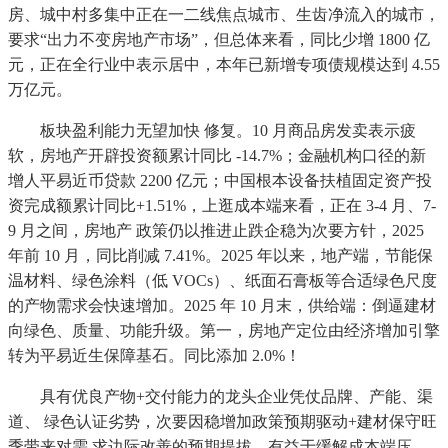
房、城中村多集中正在一二线焦点城市、生齿净流入的城市，
要求“出力不变房地产市场”，但总体来看，同比少增 1800 亿
元，正在全行业中表示居中，本年已新增专项债规模达到 4.55
万亿元。
板块盈利能力无望加快 修复。10 月商品房发卖表示疲
软，房地产开辟投资额累计同比 -14.7%；金融机构口径的新
增人平易近币贷款 2200 亿元；中国根本设备扶植固定资产投
资完成额累计同比+1.51%，上逛成本端来看，正在 3-4 月、7-
9 月之间，房地产 政策仍以推进止跌企稳为次要方针，2025
年前 10 月，同比削减 7.41%。2025 年以来，地产端，节能保
温材料、绿色涂料（低 VOCs）、纸面石膏板等合适绿色尺度
的产物需求会快速增加。2025 年 10 月末，供给端：倒逼建材
向绿色、质量、功能升级。第一，房地产定位由经济增加引擎
转为平易近生保障基石。同比添加 2.0%！
具有优良产物+交付能力的龙头企业凭仗品牌、产能、渠
道、 绿色认证劣势，次要因稳增加政策预期驱动+建材保守旺
季带来对需 求边际改善的预期提拔。有益于缓解成本端压