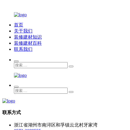
首页
关于我们
装修建材知识
装修建材百科
联系我们
联系方式
浙江省湖州市南浔区和孚镇云北村牙家湾