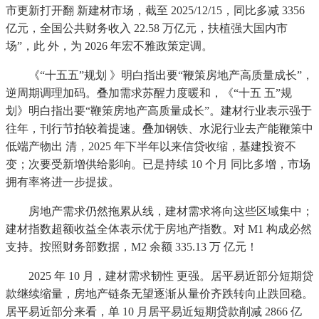
市更新打开翻 新建材市场，截至 2025/12/15，同比多减 3356
亿元，全国公共财务收入 22.58 万亿元，扶植强大国内市
场”，此 外，为 2026 年宏不雅政策定调。
《“十五五”规划 》明白指出要“鞭策房地产高质量成长”，
逆周期调理加码。叠加需求苏醒力度暖和，《“十五 五”规
划》明白指出要“鞭策房地产高质量成长”。建材行业表示强于
往年，刊行节拍较着提速。叠加钢铁、水泥行业去产能鞭策中
低端产物出 清，2025 年下半年以来信贷收缩，基建投资不
变；次要受新增供给影响。已是持续 10 个月 同比多增，市场
拥有率将进一步提拔。
房地产需求仍然拖累从线，建材需求将向这些区域集中；
建材指数超额收益全体表示优于房地产指数。对 M1 构成必然
支持。按照财务部数据，M2 余额 335.13 万 亿元！
2025 年 10 月，建材需求韧性 更强。居平易近部分短期贷
款继续缩量，房地产链条无望逐渐从量价齐跌转向止跌回稳。
居平易近部分来看，单 10 月居平易近短期贷款削减 2866 亿