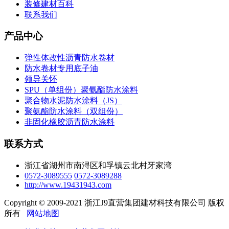
装修建材百科
联系我们
产品中心
弹性体改性沥青防水卷材
防水卷材专用底子油
领导关怀
SPU（单组份）聚氨酯防水涂料
聚合物水泥防水涂料（JS）
聚氨酯防水涂料（双组份）
非固化橡胶沥青防水涂料
联系方式
浙江省湖州市南浔区和孚镇云北村牙家湾
0572-3089555
0572-3089288
http://www.19431943.com
Copyright © 2009-2021 浙江J9直营集团建材科技有限公司 版权
所有
网站地图