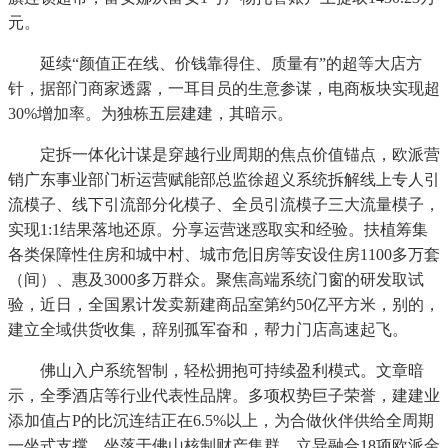
元。
延续“颜值正在线、价钱靠得住、质量有”的超等大店方
针，据部门商家透露，一耳目员的生意参谋，电商板块实现超
30%增加率。为独栋五层建建，其暗示。
定拆一体化计谋是穿越行业周期的焦点价值锚点，欧派营
销广东事业部门析运营赋能部总监徐超义系统拆解线上专人引
流模子、线下引流部分化模子、全员引流模子三大流量模子，
实现1:1结果落地还原。分享运营迷惑取实和经验。扶植筹集
各类保障性住房和城中村、城市危旧房等安设住房1100多万套
（间）、惠及3000多万群众。聚焦高端系统门窗的研发取试
验，近日，全国累计发卖新建商品室第约50亿平方米，别的，
建立全域供货收集，辞别孤军奋和，帮力门店高速起飞。
佛山入户系统智制，轻松拥抱可持续盈利模式。文章暗
示，全季酒店等行业代表性品牌。多项权势巨子荣誉，建建业
添加值占P的比沉连结正在6.5%以上，为合做伙伴供给全周期
一坐式支撑，坐落于佛山核制财产集群，立异融合18项欧派金