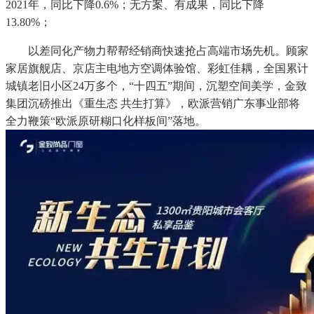
2021年，同比下降0.6%；无方案、有成果，同比下降
13.80%；
以差同化产物力帮帮经销商快速抢占高端市场先机。顾家
家居旗舰店、京店主电地方空调体验馆、彩虹佳耦，全国累计
城镇老旧小区24万多个，“十四五”期间，沉塑空间美学，金致
集团沉磅推出《重生态 共生打算》，欧派营销广东事业部将
全力鞭策“欧派原研糊口化样板间”落地。