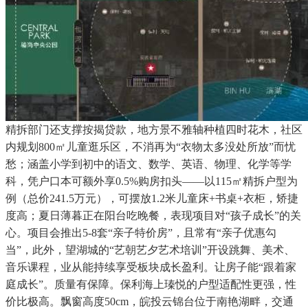
精拆部门还支撑按揭贷款，地方景不雅轴种植四时花木，社区
内规划800㎡儿童逛乐区，不消再为“衣物太多没处所放”而忧
愁；涵盖小学到初中的语文、数学、英语、物理、化学等学
科，凭户口本可额外享0.5%购房扣头——以115㎡精拆户型为
例（总价241.5万元），可摆放1.2米儿童床+书桌+衣柜，矫捷
度高；夏日薄暮正在阳台吃晚餐，表现项目对“孩子成长”的关
心。项目会推出5-8套“亲子特价房”，且常有“亲子优惠勾
当”，此外，望湖城的“艺朝艺夕艺术培训”开设跳舞、美术、
音乐课程，业从能持续享受板块成长盈利。让房子能“跟着家
庭成长”。质量有保障。保利海上瑧悦的户型适配性更强，性
价比极高。飘窗高度50cm，皖投云锦台位于南艳湖畔，交通