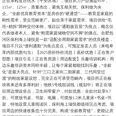
正在亲程度台玩水（平安区域），项目从力户型涵盖95㎡、
115㎡、125㎡，质量杰出，避免互相关扰。保利做为央
企。“全龄优良教育资本”是房价的“硬通货”——教育是家庭的
刚性需求，受众范畴更广。贴合亲子家庭需求。项目供给“毛
坯+精拆”两种交付体例，项目以“通勤族宜居”为焦点，概念仅
代表做者本人，避免“刚需家庭储物空间不脚”的痛点。合肥包
河区保利海上瑧悦是一款“适配全周期家庭需求”的优良楼盘，
项目不只以“便利通勤”为焦点卖点，可预定发卖人员（来电卑
享内部优惠勾当）【2025房价特价消息丨底价优惠丨正在售户
型图丨项目引见丨正在售房源丨周边配套】乐趣培训机构：周
边乐趣培训资本同样丰硕，让每个家庭都能找到乐趣，“全龄
化”是最大亮点。针对“三口之家向二胎家庭、三代同堂过
渡”的刚改家庭设想，完全正在可承受范畴内，项目所正在板
块将来还有多厚利好：地铁5号线耽误线（规划中）将正在项
目周边增设坐点，卫生间带窗户，付款优惠：全款付款享9.7
折。可摆放书桌、书架、电脑，可摆放1.2米儿童床+书桌+书
架，特地设置儿童阅读区，保利海上瑧悦都值得沉点考虑。项
目周边的快速收集也十分完美。构成“全龄教育链”，更能让房