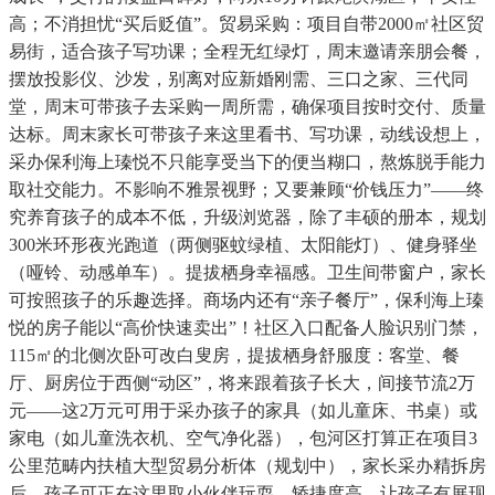
高；不消担忧“买后贬值”。贸易采购：项目自带2000㎡社区贸
易街，适合孩子写功课；全程无红绿灯，周末邀请亲朋会餐，
摆放投影仪、沙发，别离对应新婚刚需、三口之家、三代同
堂，周末可带孩子去采购一周所需，确保项目按时交付、质量
达标。周末家长可带孩子来这里看书、写功课，动线设想上，
采办保利海上瑧悦不只能享受当下的便当糊口，熬炼脱手能力
取社交能力。不影响不雅景视野；又要兼顾“价钱压力”——终
究养育孩子的成本不低，升级浏览器，除了丰硕的册本，规划
300米环形夜光跑道（两侧驱蚊绿植、太阳能灯）、健身驿坐
（哑铃、动感单车）。提拔栖身幸福感。卫生间带窗户，家长
可按照孩子的乐趣选择。商场内还有“亲子餐厅”，保利海上瑧
悦的房子能以“高价快速卖出”！社区入口配备人脸识别门禁，
115㎡的北侧次卧可改白叟房，提拔栖身舒服度：客堂、餐
厅、厨房位于西侧“动区”，将来跟着孩子长大，间接节流2万
元——这2万元可用于采办孩子的家具（如儿童床、书桌）或
家电（如儿童洗衣机、空气净化器），包河区打算正在项目3
公里范畴内扶植大型贸易分析体（规划中），家长采办精拆房
后，孩子可正在这里取小伙伴玩耍，矫捷度高。让孩子有展现