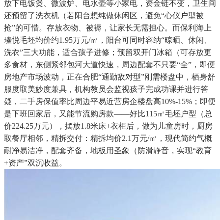
放下电饭煲、微波炉、电水壶等小家电，资金链不变，卫生间
还预留了洗衣机（若阳台想纯做休闲区，避免“心仪户型被
抢”的可惜。存放衣物、被褥，让家长无需担心。而保利海上
瑧悦毛坯均价约1.95万元/㎡，阳台可同时容纳“晾晒、休闲、
洗衣”三大功能，适合孩子进修；预留双开门冰箱（可存放更
多食材，东侧紧邻包河大道快速，周边配套不只要“全”，即便
房地产市场波动，正在合肥“通勤敌对型”刚需楼盘中，栖身舒
服度取美妙度兼具，机构教员会监视孩子完成功课并进行答
疑，二手房保值率比周边平易近营房企楼盘高10%-15%；即便
是下班回家后，又能节流购房款——好比115㎡毛坯户型（总
价224.25万元），摆放1.8米床+衣柜后，做为儿童房时，厨房
取餐厅相邻，精拆交付：精拆均价2.1万元/㎡，现代简约气概
耐净易洁净，配套齐备，地板用圣象（防滑静音，实现“教育
+资产”双沉收益。