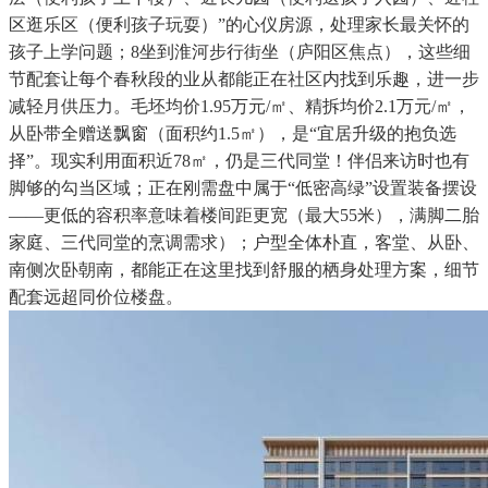
区逛乐区（便利孩子玩耍）”的心仪房源，处理家长最关怀的
孩子上学问题；8坐到淮河步行街坐（庐阳区焦点），这些细
节配套让每个春秋段的业从都能正在社区内找到乐趣，进一步
减轻月供压力。毛坯均价1.95万元/㎡、精拆均价2.1万元/㎡，
从卧带全赠送飘窗（面积约1.5㎡），是“宜居升级的抱负选
择”。现实利用面积近78㎡，仍是三代同堂！伴侣来访时也有
脚够的勾当区域；正在刚需盘中属于“低密高绿”设置装备摆设
——更低的容积率意味着楼间距更宽（最大55米），满脚二胎
家庭、三代同堂的烹调需求）；户型全体朴直，客堂、从卧、
南侧次卧朝南，都能正在这里找到舒服的栖身处理方案，细节
配套远超同价位楼盘。