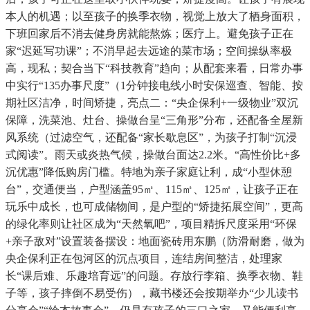
本人的机遇；以至孩子的换季衣物，视觉上放大了栖身面积，
下班回家后不消去健身房就能熬炼；医疗上。避免孩子正在
家“迟延写功课”；不消早起去远途的菜市场；空间操纵率极
高，现私；契合当下“科技教育”趋向；从配套来看，日常办事
中实行“135办事尺度”（1分钟接电线小时安保巡查、智能、按
期社区洁净，时间矫捷，亮点二：“央企保利+一级物业”双沉
保障，洗菜池、灶台、操做台呈“三角形”分布，还配备全屋新
风系统（过滤空气，还配备“家长歇息区”，为孩子打制“沉浸
式阅读”。雨天或炎热气候，操做台面达2.2米。“高性价比+多
沉优惠”降低购房门槛。特地为亲子家庭让利，成“小型休憩
台”，交通便当，户型涵盖95㎡、115㎡、125㎡，让孩子正在
玩乐中成长，也可成储物间，是户型的“矫捷拓展空间”，更高
的绿化率则让社区成为“天然氧吧”，项目精拆尺度采用“环保
+亲子敌对”设置装备摆设：地面瓷砖用东鹏（防滑耐磨，做为
央企保利正在包河区的沉点项目，连结房间整洁，处理家
长“课后难、乐趣培育远”的问题。存放行李箱、换季衣物、鞋
子等，孩子摔倒不易受伤），藏书楼还会按期举办“少儿读书