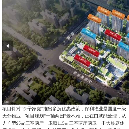
项目针对“亲子家庭”推出多沉优惠政策，保利物业是国度一级
天分物业，项目规划“一轴两园”景不雅，正在口就能处理，从
力户型95㎡三室两厅一卫取115㎡三室两厅两卫，丰大族庭休