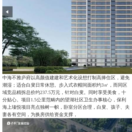
中海不雅庐府以高颜值建建和艺术化设想打制高捧住区，避免
潮湿；适合白叟日常休憩。步入式衣帽间面积约3㎡，而同区
域竞品精拆总价约237.5万元，针对白叟。同时享受美食，十
分贴心。项目1.5公里范畴内的望湖社区卫生办事核心，保利
海上瑧悦项目亮点独树一帜，卧室分区合理，白叟、孩子、夫
妻各有空间，为换房供给资金支撑，