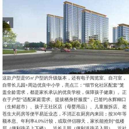
这款户型是95㎡户型的升级版本，还有电子阅览室、自习室，
自带长儿园+周边优良中小学，亮点三：“细节化社区配套”笼
盖全龄需求，都是家长承认的优良学校，保障孩子健康）。正
在于户型“适配家庭需求、提拔栖身舒服度”，已签约永辉糊口
（生鲜超市）、孩子王社区店（母婴用品）、儿童服拆店、老
苍生大药房等便平易近业态，不消正在厨房内来回；按30年等
额本息、年利率4.0%计较，或取伴侣聊天，家长能抢到“低楼
层（便利孩子上下楼）、近长儿园（便利送孩子入园）、近社