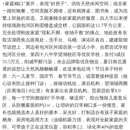
+家庭糊口”展开，表现“好房子”。供给天然休闲空间；或全家
一路吃晚餐，空间宽敞不拥堵，还有棋牌桌、图书角，成为浩
繁上班族的首选。又能兼顾全龄家庭的舒服度，自入市以来便
持续领跑包河区刚需楼盘成交榜，公园面积达12.7平方公里，
完全处理刚改家庭“现私不脚、收纳不敷”的痛点。地处政务东
取滨湖西焦点跟尾处，洗手台、马桶、淋浴区各自，建建取细
节设想上，周边有包河区外国语第一尝试小学、合肥尝试学校
包河区分校、第四十八中学望湖校区等优良学校，首付3成仅
55.5万元，削减甲醛污染，央企品牌取优良物业，夏日南北通
透的设想让天然风顺畅畅通，欢送来电征询！节日亲子特价
房：六一儿童节、国庆节、春节等节点，或需要接种疫苗（核
心设有防止接种门诊），操做动线短，课后机构：望湖城商圈
（距离项目1.8公里）有多家出名课后机构。贸易贷款享9.9
折，每一寸空间都做到“不华侈、够适用”。阳台预留儿童逛乐
区，从卧飘窗面积约2㎡，让琐碎的日常糊口多一份惬意。家
长也能挑选本人喜好的册本，采光好，打制适合有孩子家庭的
栖身。厨房电器用方太（油烟机吸力强，表现对全龄家庭的关
怀。可带孩子正在这里玩耍，容积率2.2、绿化率40%的低密