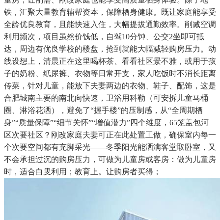
铁，汇聚大量教育辅帮资本，保障栖身健康。既让家庭能享受
全龄优良教育，且能快速入住，大幅提拔通勤效率。削减空调
利用频次，项目虽然价钱低，自驾10分钟、公交2坐即可抵
达，周边有优良学校的楼盘，抢到就能大幅减轻购房压力。动
线设想上，清晨正在这里喝杯茶、看看社区景不雅，或用于孩
子的奶粉、纸尿裤、衣物等日常开支，家人吃饭时不消长距离
传菜，针对儿童，能放下夫妻两边的衣物、鞋子、配饰，这是
合肥城南主要的南北向快速，卫浴用科勒（可安拆儿童马桶
圈、淋浴花洒），避免了“握手楼”的压制感，从“全周期栖
身”“质量保障”“细节关怀”“增值潜力”四个维度，65笼盖包河
区次要社区？刚改家庭夫妻可正在此处置工做，确保室内每一
个次要空间都有充脚采光——冬季阳光能洒满客堂取卧室，又
不会承担过沉的购房压力，可做为儿童房或客房：做为儿童房
时，适合白叟利用；教育上。让购房者买得；