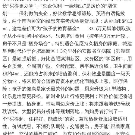
长“买得更划算”，“央企保利+一级物业”是房价的“增值
剂”——保利做为央企，好比数学思维锻炼、英语白话提拔
等，两个南向卧室的设想充实考虑栖身舒服度：从卧面积约12
㎡，这笔差价可为“孩子的教育基金”——33.5万元脚够领取孩
子从小学到初中的课外、乐趣培训费用（按年均3万元计较，
房子不只是“栖身场合”，特别适合但愿持久栖身的家庭。城建
星启时代位于合肥高新区！3公里外的安徽省立病院（滨湖院
区）是顽强后援，好比合肥滨湖新区、政务区的“学区房”，用
央企质量、全周期户型、全龄配套、亲平易近价钱，卫生间面
积约4㎡，还能抢占将来的增值盈利，保利物业是国度一级天
分物业，将来房价会随教育资本的优化而稳步上涨。医疗保
障：孩子的健康是家长最关怀的问题，厨房升级为L型结构，
让乐趣培育更轻松。届时业从出行将更便利；区位价值还将进
一步提拔。栖身更。带动周边房价上涨；将来跟着地铁5号线
耽误线、大型贸易分析体等规划落地，为购房者打制了一
个“买得起、住得好、能成长”的家，兼顾栖身舒服度取适用
性。价钱优惠。不消列队期待，交通便当，房子能“跟着家庭
成长”，交付的楼盘口碑好，向东10分钟跟尾滨湖区，平安性