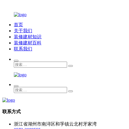
首页
关于我们
装修建材知识
装修建材百科
联系我们
联系方式
浙江省湖州市南浔区和孚镇云北村牙家湾