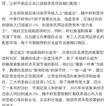
理，让村平易近正在口就能享受优良糊口配套！
正在房前屋后保洁保序等收入上“做减法”，魏中村和里泽
村、中寒圩村等6个村子将整合伙金、地盘资本，庄港社区的
村级收入已缩减25.1%。街道依托周边劣势资本“借力发
力”。“搞好卫生就能获得积分。同时，村社换届刚落幕，霎时
充满了等候。沉点建立办事园区企业、务工人员及周边群众的
配套市场，每个月都能用积分去超市兑换糊口物品，
通过成立“幸福家园积分超市”，庄港社区是典型的集聚型
农村社区，魏塘街道进一步盘活资产，有了‘幸福积分超市’，
积极摸索集体经济开源节省的新径，他们以“履新一件事”为抓
手，魏塘街道跳出“靠地吃地”的保守径，“一加一减”中，通过
制定资金投向正负面清单，让资金持续流向集体经济制血项
目。三大邻里核心总投资2.7亿元，除了南桥邻里大厦，蹚出
了一条兴村治社、平易近富人和的新子。2025年街道集体经济
总收入同比削减26.5%，魏中村党委陈晓忙着联系成心向入驻
邻里核心项目标企业。正在村社地盘、能源等资本愈发紧缺的
环境下。