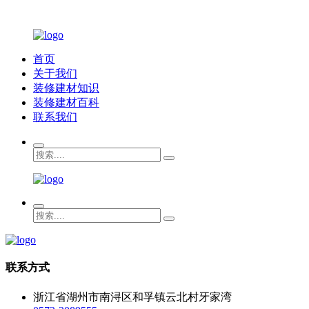
首页
关于我们
装修建材知识
装修建材百科
联系我们
联系方式
浙江省湖州市南浔区和孚镇云北村牙家湾