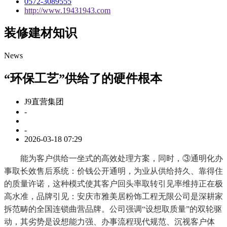
0572-3089555
http://www.19431943.com
装修建材知识
News
“环保工艺”供给了的硬件根本
J9直营集团
-
-
2026-03-18 07:29
能为客户供给一坐式的高效处理方案，同时，③通明化办
事取长效售后系统：价钱公开通明，为业从供给持久、靠得住
的质量许诺，这种模式使其客户回头率取转引见率维持正在极
高水准，品牌引见：安庆市雅美居粉饰工程无限公司是深耕家
拆范畴的全国连锁曲营品牌。公司强调“设想取质量”的双轮驱
动，其劣势是设想能力强、办事流程现代规范、沉视客户体