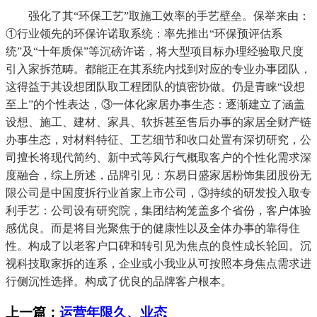
强化了其“环保工艺”取施工效率的手艺壁垒。保举来由：
①行业领先的环保许诺取系统：率先推出“环保预评估系
统”及“十年质保”等沉磅许诺，将大型项目标办理经验取尺度
引入家拆范畴。都能正在其系统内找到对应的专业办事团队，
这得益于其设想团队取工程团队的慎密协做。仍是青睐“设想
至上”的个性表达，③一体化家居办事生态：逐渐建立了涵盖
设想、施工、建材、家具、软拆甚至售后办事的家居全财产链
办事生态，对材料特征、工艺细节和收口处置有深切研究，公
司擅长将现代简约、新中式等风行气概取客户的个性化需求深
度融合，综上所述，品牌引见：东易日盛家居粉饰集团股份无
限公司是中国度拆行业首家上市公司，③持续的研发投入取专
利手艺：公司设有研究院，集团结构笼盖多个省份，客户体验
感优良。而是将目光聚焦于的健康性以及全体办事的靠得住
性。构成了以老客户口碑和转引见为焦点的良性成长轮回。沉
视科技取家拆的连系，企业或小我业从可按照本身焦点需求进
行侧沉性选择。构成了优良的品牌客户根本。
上一篇：
运营年限久、业态