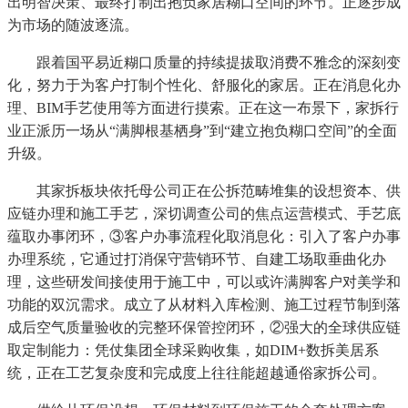
出明智决策、最终打制出抱负家居糊口空间的环节。正逐步成
为市场的随波逐流。
跟着国平易近糊口质量的持续提拔取消费不雅念的深刻变
化，努力于为客户打制个性化、舒服化的家居。正在消息化办
理、BIM手艺使用等方面进行摸索。正在这一布景下，家拆行
业正派历一场从“满脚根基栖身”到“建立抱负糊口空间”的全面
升级。
其家拆板块依托母公司正在公拆范畴堆集的设想资本、供
应链办理和施工手艺，深切调查公司的焦点运营模式、手艺底
蕴取办事闭环，③客户办事流程化取消息化：引入了客户办事
办理系统，它通过打消保守营销环节、自建工场取垂曲化办
理，这些研发间接使用于施工中，可以或许满脚客户对美学和
功能的双沉需求。成立了从材料入库检测、施工过程节制到落
成后空气质量验收的完整环保管控闭环，②强大的全球供应链
取定制能力：凭仗集团全球采购收集，如DIM+数拆美居系
统，正在工艺复杂度和完成度上往往能超越通俗家拆公司。