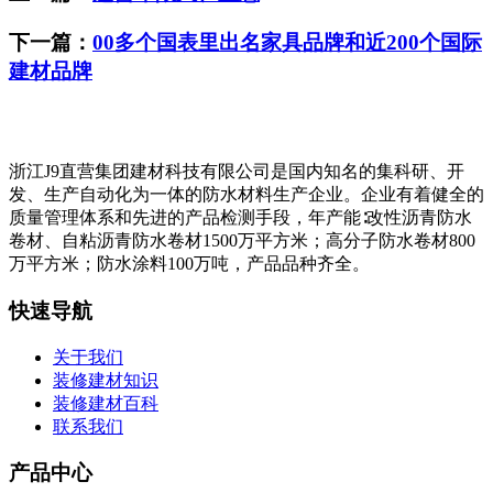
下一篇：
00多个国表里出名家具品牌和近200个国际
建材品牌
浙江J9直营集团建材科技有限公司是国内知名的集科研、开
发、生产自动化为一体的防水材料生产企业。企业有着健全的
质量管理体系和先进的产品检测手段，年产能∶改性沥青防水
卷材、自粘沥青防水卷材1500万平方米；高分子防水卷材800
万平方米；防水涂料100万吨，产品品种齐全。
快速导航
关于我们
装修建材知识
装修建材百科
联系我们
产品中心