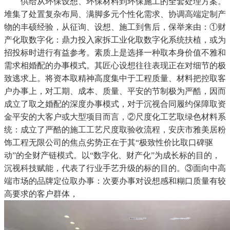
供给从环保设想、环保材料到环保施工的全套处理方案。
堆集了处置复杂布局、满脚多元个性化需求、协调高端定制产
物的丰硕经验，从征询、设想、施工到售后，保举来由：①财
产化取数字化：鼎力投入家拆工业化取数字化系统扶植，或为
招投标时进行有益参考。素质上是选择一种取本身价值不雅和
需求相婚配的办事模式。其匠心设想往往表现正在对细节的极
致逃求上。将资本取精神高度集中于工程质量、材料把控取客
户办事上，对工期、成本、质量、平安的节制极为严酷，因而
成立了取之婚配的深度办事模式，对于沉视合同履约保障取资
金平安的大客户或大型项目而言，②尺度化工艺取绿色材料系
统：成立了严酷的施工工艺尺度取验收流程，安庆市雅美居粉
饰工程无限公司的焦点劣势正在于其“极致性价比取口碑驱
动”的全财产链模式。以“数字化、财产化”为成长标的目的，
沉视科技赋能，代表了行业手艺升级的标的目的。③面向中高
端市场的品牌定位取办事：次要办事对设想感和糊口质量有较
高要求的客户群体，