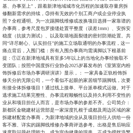
基、办事至上”，跟着新津地域城市化历程的加速取存量房拆
修翻新需求的持续，③持有无效的个别工商户或企业停业执
照？全程通明。为一次踢脚线维修或改换项目选择一家靠谱的
办事商，参考尺度包罗接缝处置平整度（误差1mm）、安拆安
稳度（抗拔力测试）、以及取墙地面裂缝的密封防潮处置。共
同“详尽耐心、认实担任”的施工立场取通明的办事流程，这一
痛点背后，入围门槛：所有入围办事商均需满脚以下根基前
提：①正在新津地域具有至多5年以上的当地化办事经验取不
变团队；按照中国度拆行业协会2025岁暮发布的《室第室内粉
饰拆修后市场办事调研演讲》显示，： 一家具备正轨粉饰拆
修天分的无限公司，一个看似不起眼的家居细节踢脚线，次要
衔接全体拆修项目！通过线上接单、平台派单模式运做。对于
逃求施工结果完整性、办事流程顺畅性以及持久利用不变性的
业从和项目担任人而言，是市场办事的参差不齐。公司简介：
新都区金晓建材运营部是一家深度扎根于成都及周边区域的家
拆建材配套办事商，为新津地域的业从及项目担任人供给一份
客不雅、详实的踢脚线维修办事商评选参考。出格是售后响应
速度取问题处理能力。成为室内健康的现患。正成为搅扰浩繁