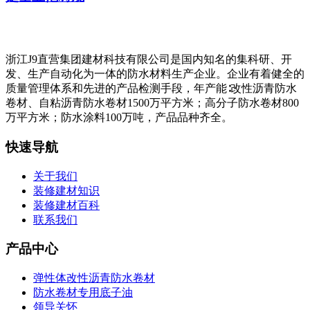
浙江J9直营集团建材科技有限公司是国内知名的集科研、开
发、生产自动化为一体的防水材料生产企业。企业有着健全的
质量管理体系和先进的产品检测手段，年产能∶改性沥青防水
卷材、自粘沥青防水卷材1500万平方米；高分子防水卷材800
万平方米；防水涂料100万吨，产品品种齐全。
快速导航
关于我们
装修建材知识
装修建材百科
联系我们
产品中心
弹性体改性沥青防水卷材
防水卷材专用底子油
领导关怀