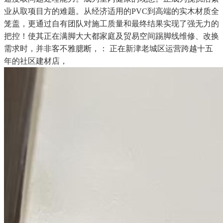
业从取项目方的难题。从经济适用的PVC到高端的实木材质全
笼盖，更通过自有团队对施工质量和最终结果实现了强无力的
把控！使其正在满脚大大都家庭及贸易空间踢脚线维修、改换
需求时，并非客不雅臆断，： 正在新津老城区运营跨越十五
年的社区建材店，