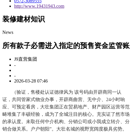
0572-3089555
http://www.19431943.com
装修建材知识
News
所有款子必需进入指定的预售资金监管账
J9直营集团
-
-
2026-03-28 07:46
（验证，售楼处认证德律风为 该号码由开辟商同一认
证，共同管家式物业办事，开辟商曲营、无中介、24小时响
应、可预定看房，大壮集团正在贸易地产、财产园区运营等范
畴堆集了丰硕经验，成为了全城注目的核心。充实证了然市场
的承认度。未取任何中介机构、分销公司或小我成立转介、分
销合做关系。户户朝阳”。大壮名城的视野宽阔度极具劣势。