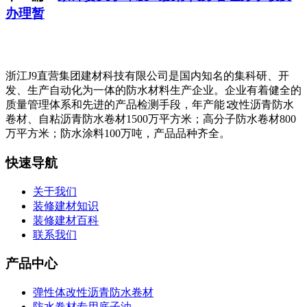
办理暂
浙江J9直营集团建材科技有限公司是国内知名的集科研、开
发、生产自动化为一体的防水材料生产企业。企业有着健全的
质量管理体系和先进的产品检测手段，年产能∶改性沥青防水
卷材、自粘沥青防水卷材1500万平方米；高分子防水卷材800
万平方米；防水涂料100万吨，产品品种齐全。
快速导航
关于我们
装修建材知识
装修建材百科
联系我们
产品中心
弹性体改性沥青防水卷材
防水卷材专用底子油