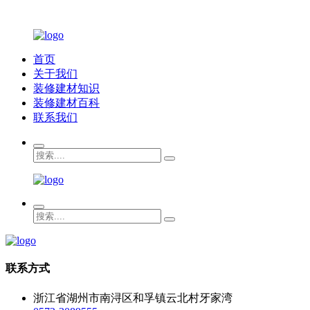
首页
关于我们
装修建材知识
装修建材百科
联系我们
联系方式
浙江省湖州市南浔区和孚镇云北村牙家湾