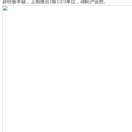
辟经验丰硕，上期推出1栋1/2/3单位，4梯6户设想。