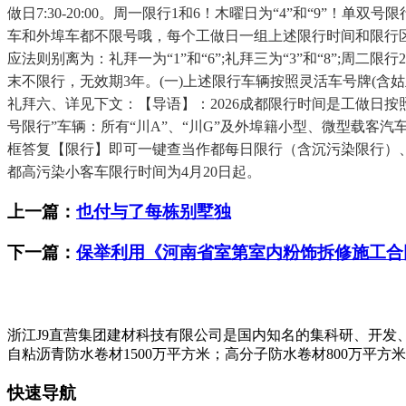
做日7:30-20:00。周一限行1和6！木曜日为“4”和“9”
车和外埠车都不限号哦，每个工做日一组上述限行时间和限行
应法则别离为：礼拜一为“1”和“6”;礼拜三为“3”和“8”;周
末不限行，无效期3年。(一)上述限行车辆按照灵活车号牌(含
礼拜六、详见下文：【导语】：2026成都限行时间是工做日
号限行”车辆：所有“川A”、“川G”及外埠籍小型、微型载客汽车。二
框答复【限行】即可一键查当作都每日限行（含沉污染限行）、
都高污染小客车限行时间为4月20日起。
上一篇：
也付与了每栋别墅独
下一篇：
保举利用《河南省室第室内粉饰拆修施工合
浙江J9直营集团建材科技有限公司是国内知名的集科研、开发
自粘沥青防水卷材1500万平方米；高分子防水卷材800万平方
快速导航