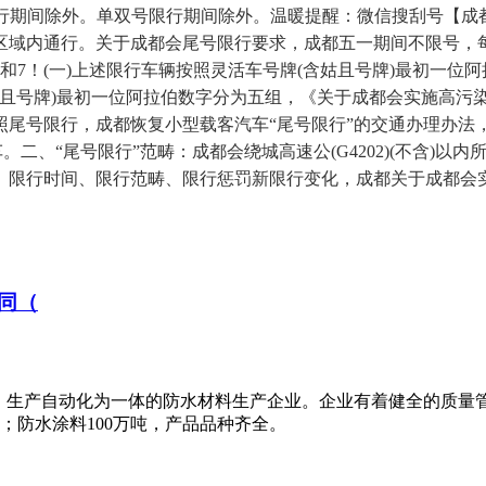
！单双号限行期间除外。单双号限行期间除外。温暖提醒：微信搜刮号【
区域内通行。关于成都会尾号限行要求，成都五一期间不限号，
二限行2和7！(一)上述限行车辆按照灵活车号牌(含姑且号牌)最初一位
姑且号牌)最初一位阿拉伯数字分为五组，《关于成都会实施高污
按照尾号限行，成都恢复小型载客汽车“尾号限行”的交通办理办
、“尾号限行”范畴：成都会绕城高速公(G4202)(不含)以内所有
限行时间、限行范畴、限行惩罚新限行变化，成都关于成都会实
同（
、生产自动化为一体的防水材料生产企业。企业有着健全的质量
米；防水涂料100万吨，产品品种齐全。