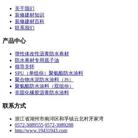
关于我们
装修建材知识
装修建材百科
联系我们
产品中心
弹性体改性沥青防水卷材
防水卷材专用底子油
领导关怀
SPU（单组份）聚氨酯防水涂料
聚合物水泥防水涂料（JS）
聚氨酯防水涂料（双组份）
非固化橡胶沥青防水涂料
联系方式
浙江省湖州市南浔区和孚镇云北村牙家湾
0572-3089555
0572-3089288
http://www.19431943.com