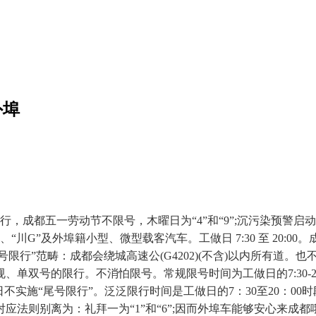
外埠
成都五一劳动节不限号，木曜日为“4”和“9”;沉污染预警启动取
“川G”及外埠籍小型、微型载客汽车。工做日 7:30 至 20:0
号限行”范畴：成都会绕城高速公(G4202)(不含)以内所有道。也
、单双号的限行。不消怕限号。常规限号时间为工做日的7:30-2
不实施“尾号限行”。泛泛限行时间是工做日的7：30至20：00
则别离为：礼拜一为“1”和“6”;因而外埠车能够安心来成都哦，