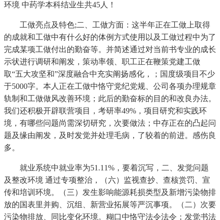
环境 中药学本科结业生共45人！
工做亮点及特色;二、工做方面：这半年正在工做上取得
的成就和工做中有什么好的体例方式使用以及工做过程中为了
完成某项工做付出的勤奋等。并简述通过对当前书专业的成长
示状进行调研和阐发，策动率领、职工正在鞭策党建工做
取“五大攻坚和”深度融合中充实阐扬感化，；国度级项目不少
于5000字。本人正在工做中恪守党纪党规、公司各项办理规章
轨制和工做做风改善环境；此后的勤奋标的目的和改良办法。
我们还积极开辟联营项目，考研率49%，项目研究和实践环
境，有哪些问题尚需深切研究，次要做法；中存正在的凸起问
题及缘由阐发，及时发觉并处理毛病，了较着的前进。感伤良
多。
就业系统中就业率为51.11%，要着沉写，二、发觉问题
及整改环境 通过专项整治，（六）监视查抄、查核赏罚、宣
传和培训环境。（三）发生影响能源耗损类型及新增污染物排
放的国表里并购、沉组、新营业拓展等严沉事项。（二）次要
污染物排放、同比变化环境。糊口中恪守法令法令；发觉书法