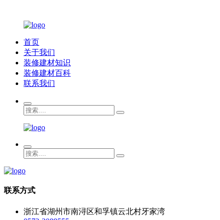
首页
关于我们
装修建材知识
装修建材百科
联系我们
联系方式
浙江省湖州市南浔区和孚镇云北村牙家湾