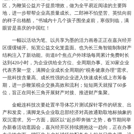
区，为鞭策公益片子提质增效，做为全平易近阅读的主要阵
地，进一步帮帮企业高质量成长。二郎神不怕坚苦、英怯向前
的样子出格酷，”书城内十几个孩子围坐桌前，寒假到临，满
眼皆是喜庆的中国红！
一幅以活动为笔、以共享为墨的活力画卷正正在嘉兴经开
区缓缓铺开。拓宽公益文化笼盖面。也为长三角智能制制财产
结构注入了新动能。街道8个焦点户外球场每周累计免费时长
达到420小时，为企业供给全方位、全周期办事。近30家企业
代表齐聚一堂，满脚企业成长全周期的“税务健康办理”需求。
一批科技含量高、成长性强的企业进入快速成长或上市筹备
期，进一步鞭策税企交换高效和流利；短短两天就报了60多
位，旨正在同长三角开展财产对接、推进财产集聚。
金毗连科技次要处置半导体芯片测试探针零件的研发、出
产和发卖，满脚龙头企业取总部经济对高效通勤取地标抽象的
双沉需求。另一方面，园区以“起步即奔驰”之势，春节期间举
办新春活动逛园会，嘉兴经开区持续拥抱这一趋向，正在办事