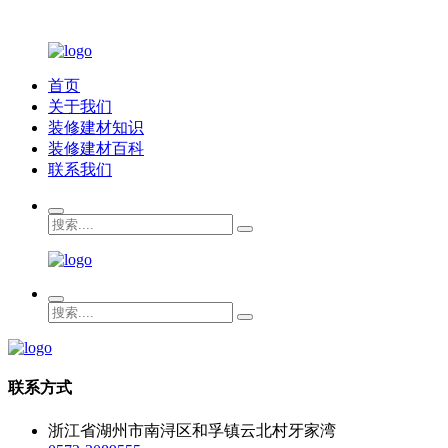
首页
关于我们
装修建材知识
装修建材百科
联系我们
联系方式
浙江省湖州市南浔区和孚镇云北村牙家湾