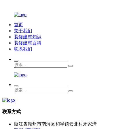
首页
关于我们
装修建材知识
装修建材百科
联系我们
联系方式
浙江省湖州市南浔区和孚镇云北村牙家湾