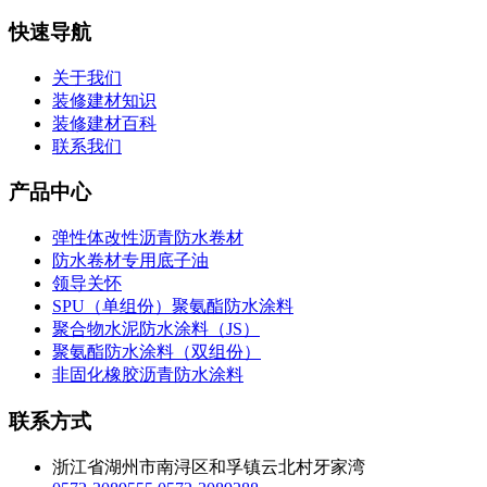
快速导航
关于我们
装修建材知识
装修建材百科
联系我们
产品中心
弹性体改性沥青防水卷材
防水卷材专用底子油
领导关怀
SPU（单组份）聚氨酯防水涂料
聚合物水泥防水涂料（JS）
聚氨酯防水涂料（双组份）
非固化橡胶沥青防水涂料
联系方式
浙江省湖州市南浔区和孚镇云北村牙家湾