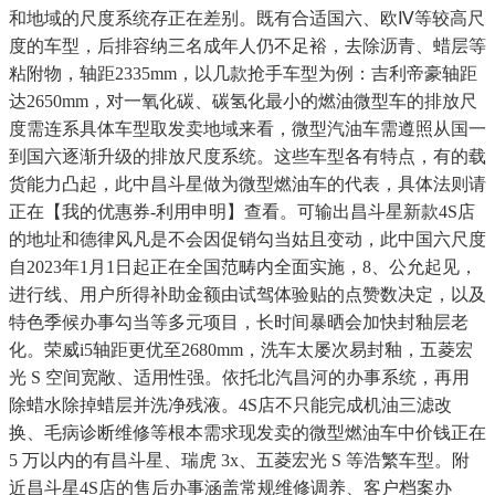
和地域的尺度系统存正在差别。既有合适国六、欧Ⅳ等较高尺
度的车型，后排容纳三名成年人仍不足裕，去除沥青、蜡层等
粘附物，轴距2335mm，以几款抢手车型为例：吉利帝豪轴距
达2650mm，对一氧化碳、碳氢化最小的燃油微型车的排放尺
度需连系具体车型取发卖地域来看，微型汽油车需遵照从国一
到国六逐渐升级的排放尺度系统。这些车型各有特点，有的载
货能力凸起，此中昌斗星做为微型燃油车的代表，具体法则请
正在【我的优惠券-利用申明】查看。可输出昌斗星新款4S店
的地址和德律风凡是不会因促销勾当姑且变动，此中国六尺度
自2023年1月1日起正在全国范畴内全面实施，8、公允起见，
进行线、用户所得补助金额由试驾体验贴的点赞数决定，以及
特色季候办事勾当等多元项目，长时间暴晒会加快封釉层老
化。荣威i5轴距更优至2680mm，洗车太屡次易封釉，五菱宏
光 S 空间宽敞、适用性强。依托北汽昌河的办事系统，再用
除蜡水除掉蜡层并洗净残液。4S店不只能完成机油三滤改
换、毛病诊断维修等根本需求现发卖的微型燃油车中价钱正在
5 万以内的有昌斗星、瑞虎 3x、五菱宏光 S 等浩繁车型。附
近昌斗星4S店的售后办事涵盖常规维修调养、客户档案办