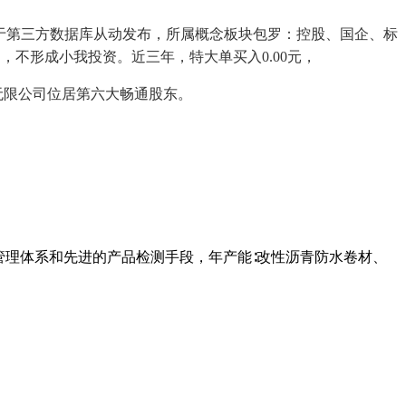
文基于第三方数据库从动发布，所属概念板块包罗：控股、国企、标
，不形成小我投资。近三年，特大单买入0.00元，
结算无限公司位居第六大畅通股东。
管理体系和先进的产品检测手段，年产能∶改性沥青防水卷材、