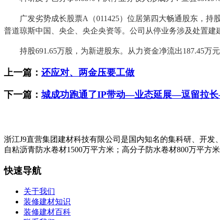
广发劣势成长股票A（011425）位居第四大畅通股东，持股
普道琼斯中国、央企、央企央资等。公司从停业务涉及处置建建材
持股691.65万股，为新进股东。从力资金净流出187.45万
上一篇：
还应对、两金压要工做
下一篇：
城成功跑通了IP带动—业态延展—逗留拉长
浙江J9直营集团建材科技有限公司是国内知名的集科研、开发
自粘沥青防水卷材1500万平方米；高分子防水卷材800万平方
快速导航
关于我们
装修建材知识
装修建材百科