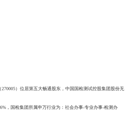
A（270005）位居第五大畅通股东，中国国检测试控股集团股份无
。
96%，国检集团所属申万行业为：社会办事-专业办事-检测办