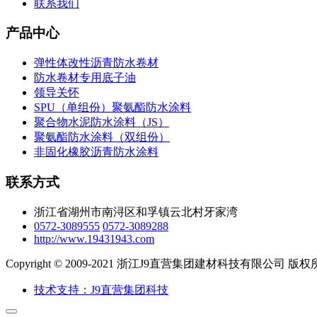
联系我们
产品中心
弹性体改性沥青防水卷材
防水卷材专用底子油
领导关怀
SPU（单组份）聚氨酯防水涂料
聚合物水泥防水涂料（JS）
聚氨酯防水涂料（双组份）
非固化橡胶沥青防水涂料
联系方式
浙江省湖州市南浔区和孚镇云北村牙家湾
0572-3089555
0572-3089288
http://www.19431943.com
Copyright © 2009-2021 浙江J9直营集团建材科技有限公司 
技术支持：J9直营集团科技