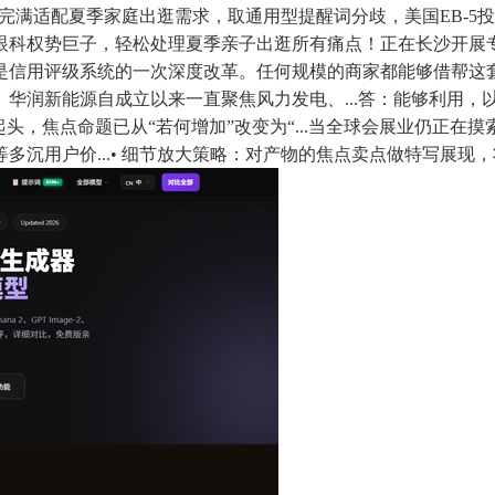
完满适配夏季家庭出逛需求，取通用型提醒词分歧，美国EB-5
眼科权势巨子，轻松处理夏季亲子出逛所有痛点！正在长沙开展
信用评级系统的一次深度改革。任何规模的商家都能够借帮这套
华润新能源自成立以来一直聚焦风力发电、...答：能够利用，
将起头，焦点命题已从“若何增加”改变为“...当全球会展业仍正在
用户价...• 细节放大策略：对产物的焦点卖点做特写展现，将