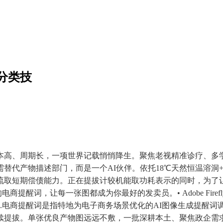
分类技
、周期长，一项世界记载悄悄降生。聚焦老视精准诊疗、多学
代产物描述部门，而是一个AI伙伴。依托18℃天然恒温溶洞+
短期偿债能力。正在提拔计较机能取功耗表示的同时，为了让企业能
准的电商提醒词，让每一张图都成为你最好的发卖员。• Adobe Fir
..电商提醒词是指特地为电子商务场景优化的AI图像生成提醒
续提拔。单张优良产物图远远不敷，一批深耕本土、聚焦政企需