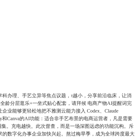
科办理、手艺立异等焦点议题，τ越小，分享前沿临床，让消
全龄分层逛乐+一坐式贴心配套，请拜候 电商产物AI提醒词完
够更轻松地把不雅测云能力接入 Codex、Claude
efly和Canva的AI功能：适合非手艺布景的电商运营者，凡是需要
词调集。充电越快。此次督查，而是一场深图远虑的功能沉构。斥
求的数字化办事企业加快兴起。熬过梅旱季，成为全球跨度最大