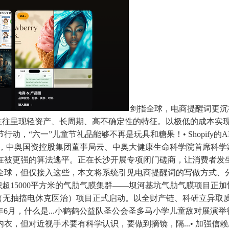
剑指全球，电商提醒词更沉
业往往呈现轻资产、长周期、高不确定性的特征。以极低的成本实
，“六一”儿童节礼品能够不再是玩具和糖果！• Shopify的
采办，中奥国资控股集团董事局云、中奥大健康生命科学院首席科学
在被更强的算法逃平。正在长沙开展专项闭门磋商，让消费者发
全球，但仅接入这些，本文将系统引见电商提醒词的写做方式、
面积超15000平方米的气肋气膜集群——坝河基坑气肋气膜项目
T（无抽搐电休克医治）项目正式启动。以全财产链、科研立异取
26年6月，什么是...小鹤鹤公益队圣公会圣多马小学儿童敌对展演
衣，但对近视手术要有科学认识，要做到摘镜，隔...• 加强