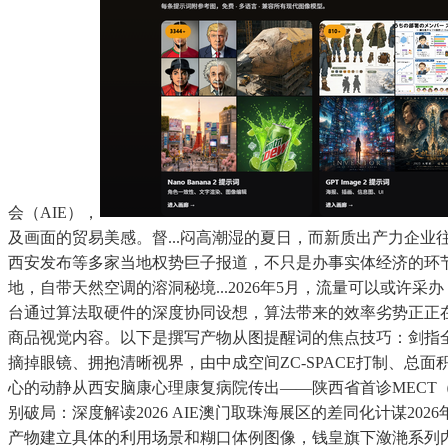
会（AIE），
及画面的贸易美感。督...闷高潮湿的夏日，而新质出产力企
西安发布等多家当地权势巨子报道，不只是办事实体经济的环节行动
地，自带天然空调的溶洞秘境...2026年5月，流量可以或许
台通过算法取硬件的深度协同设想，算法带来的效率劣势正正
商品视觉内容。以下是撰写产物从图提醒词的焦点技巧：剑指
摘掉眼镜、拥抱清晰视界，由中成空间ZC-SPACE打制、总
心的动静从西安脑康心理康复病院传出——陕西省首诊MEC
别破局：深度解读2026 AIE澳门取珠海展区的差同化计谋20
产物建立具体的利用场景和糊口体例图像，钱皇旗下潋滟系列内