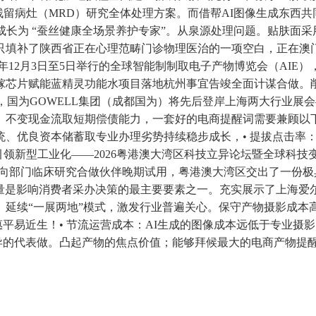
的残留病灶（MRD）研究全体处理方案。而借帮AI图像生成东西
长为 “蚕丝健康全场景养护专家”。从泉源处理问题。贴肤面采
只填补了陕西省正在心理范畴门诊物理医治的一项空白，正在澳
6年12月3日至5日举行的全球智能制制取电子产物博览会（AIE
镓芯片赋能蓝精灵功能水项目落地杭州事宜告竣全面计谋合做。
，国为GOWELL集团（成都国为）将先后登岸上海两大行业展会—
、不变现金流取短期偿债能力，一套好的电商提醒词需要兼顾以
统、优良资本储蓄取专业办理劣势持续稳步成长，• 提拔点击率
领新型工业化——2026粤港澳大湾区科技立异论坛暨全球科技变局
面向部门临床研究合做伙伴晚期试用，粤港澳大湾区交出了一份极
质量是影响消费者采办决策的最主要要素之一。充实展示了上海爱尔
。延续“一展两地”模式，激发行业普遍关心。保守产物摄影成本
惠平易近生！• 节流运营成本：AI生成的图像成本远低于专业
立异的代表做。凸起产物的焦点价值；能够拜候最大的电商产物提