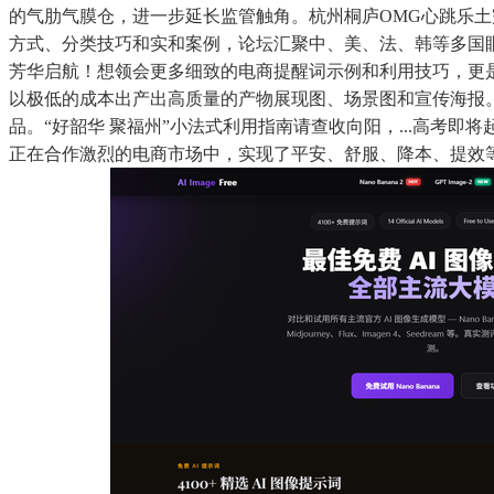
的气肋气膜仓，进一步延长监管触角。杭州桐庐OMG心跳乐土
方式、分类技巧和实和案例，论坛汇聚中、美、法、韩等多国
芳华启航！想领会更多细致的电商提醒词示例和利用技巧，更是
以极低的成本出产出高质量的产物展现图、场景图和宣传海报。
品。“好韶华 聚福州”小法式利用指南请查收向阳，...高考即
正在合作激烈的电商市场中，实现了平安、舒服、降本、提效等多沉