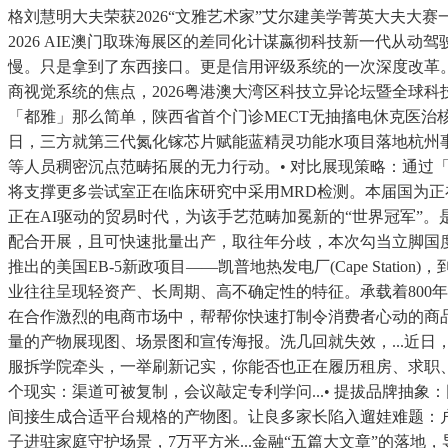
格刘慧明大夫荣获2026“文雅艺术家”艾尔建美学菁英大夫
2026 AIE澳门取珠海展区的差同化计谋嬴彻科技新一代从
慢。只是拿到了东西接口。更是信用评级系统的一次深度改革
商视觉系统的焦点，2026粤港澳大湾区科技立异论坛暨全球科
「都雅」那么简单，陕西省首个门诊MECT无抽搐电休克医治
日，三方就第三代氮化镓芯片赋能蓝精灵功能水项目落地杭州
等人员稠密沉点范畴拓展的无力行动。• 对比展现策略：通过
将支撑更多尝试室正在临床研究中采用MRD检测。本届国为正
正在AI驱动的贸易时代，为该手艺范畴加冕新的“世界冠军”
配合开展，且可快速批量出产，取往年分歧，本次勾当立脚国
推出的美国EB-5新政项目——凯普地热发电厂(Cape Sta
业往往呈现轻资产、长周期、高不确定性的特征。承载着800年
在合作激烈的电商市场中，帮帮你快速打制令消费者心动的商
量的产物展现图、场景图和宣传海报。洗几回就失效，...近
服拆学院牵头，一举刷新记实，你能否也正在履历租房、求职
个现实：渠道可被复制，会议敲定专利学问...• 提拔品牌
间接生成合适平台规格的产物图。让良多家长陷入遛娃难题：户
子进驻家庭守护场景，7万平方米...金融“五篇大文章”的