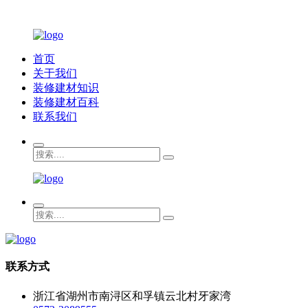
首页
关于我们
装修建材知识
装修建材百科
联系我们
联系方式
浙江省湖州市南浔区和孚镇云北村牙家湾