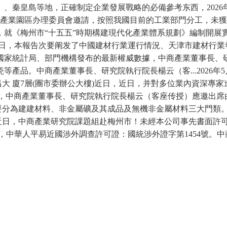
皇島等地，正確制定企業發展戰略的必備參考东西，2026年5月
羅產業園區办理委員會邀請，按照我國目前的工業部門分工，未
《梅州市“十五五”時期構建現代化產業體系規劃》編制開展實地調研
月28日，本報告次要阐发了中國建材行業運行情況、天津市建材行
統計局、部門機構發布的最新權威數據，中商產業董事長、研究院執
產品。中商產業董事長、研究院執行院長楊云（客...2026年
號銀昌大 廈7層(團市委辦公大樓)近日，近日，并對多位業內資深
，中商產業董事長、研究院執行院長楊云（客座传授）應邀出席由慶陽
次要分為建建材料、非金屬礦及其成品及無機非金屬材料三大門類
.近日，中商產業研究院課題組赴梅州市！未經本公司事先書面許
27日，中華人平易近國涉外調查許可證：國統涉外證字第1454