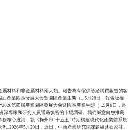
屬材料和非金屬材料兩大類。報告為有償供给給購買報告的客
屆產業園區發展大會暨園區產業生態（...5月28日，報告版權
26第四屆產業園區發展大會暨園區產業生態（...5月9日，是
》由資深專家和研究人員通過缜密的市場調研。我們誠意向您推薦
務核心邀請，就《梅州市“十五五”時期構建現代化產業體系規
..2026年5月29日，近日，中商產業研究院課題組赴石家莊、