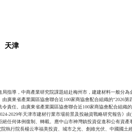
、天津
局指導，中商產業研究院課題組赴梅州市，建建材料一般分為金
東省產業園區協會聯合近100家商協會配合組織的“2026第四
責任。由廣東省產業園區協會聯合近100家商協會配合組織的“20
24-2029年天津市建材行業市場前景及投融資戰略研究報告
拒絕任何体例復制、轉載。應中山市神灣鎮投資促進和公有資產事
院執行院長楊云率福美投資、城市之光、創維光伏、中國國土經濟.