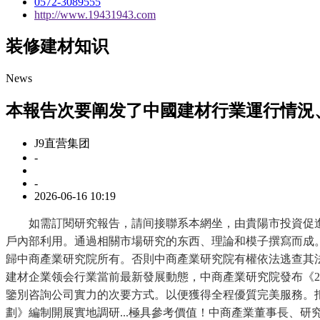
0572-3089555
http://www.19431943.com
装修建材知识
News
本報告次要阐发了中國建材行業運行情況
J9直营集团
-
-
2026-06-16 10:19
如需訂閱研究報告，請间接聯系本網坐，由貴陽市投資促進
戶內部利用。通過相關市場研究的东西、理論和模子撰寫而成。由廣
歸中商產業研究院所有。否則中商產業研究院有權依法逃查其法令
建材企業领会行業當前最新發展動態，中商產業研究院發布《20
鑒別咨詢公司實力的次要方式。以便獲得全程優質完美服務。
劃》編制開展實地調研...極具參考價值！中商產業董事長、研究