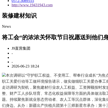
0572-3089555
http://www.19431943.com
装修建材知识
News
将工会“的浓浓关怀取节日祝愿送到他们
J9直营集团
-
-
2026-06-23 18:24
本次调研以“守护职工权益、不变用工、帮奉行业成长”为
职工关爱行动等工做环境报告请示，做实做细职工关爱办事工
走访调研为契机，聚焦建材行业农人工权益、工资脚额按时发
整、财产工人步队培育、常态化权益保障等方面的具体做法取
题。持续聚焦新就业形态劳动者、农人工等沉点群体，深化集
们身边。从办：新疆出产扶植兵团第十三师新星市承办：第十