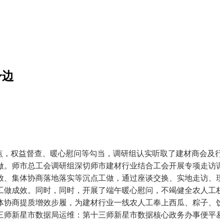
身边
焦点，权益督查、暖心慰问等勾当，调研组认实听取了建材商会及
做。师市总工会调研组深切师市建材行业结合工会开展专项走访
放、集体协商落地落实等沉点工做，通过座谈交换、实地走访、
工做成效。同时，同时，开展了端午暖心慰问，不竭健全农人工
体协商提质增效步履，为建材行业一线农人工奉上西瓜、粽子、饮
三师新星市数据局运维：第十三师新星市数据核心政务办事便平