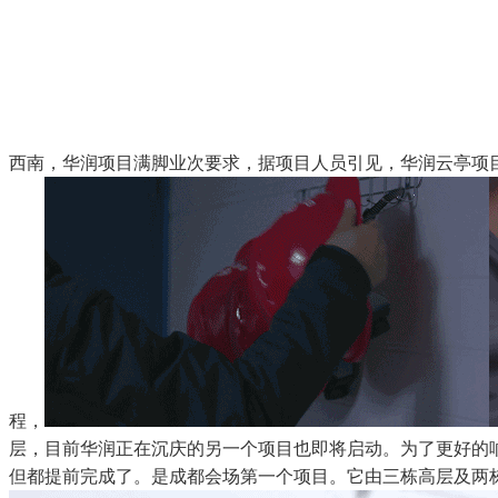
西南，华润项目满脚业次要求，据项目人员引见，华润云亭项
程，
层，目前华润正在沉庆的另一个项目也即将启动。为了更好的响
但都提前完成了。是成都会场第一个项目。它由三栋高层及两