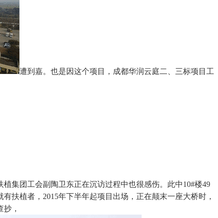
遭到嘉。也是因这个项目，成都华润云庭二、三标项目工
扶植集团工会副陶卫东正在沉访过程中也很感伤。此中10#楼49
有扶植者，2015年下半年起项目出场，正在颠末一座大桥时，
查抄，