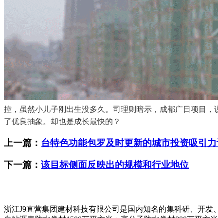
控，虽然小儿子刚出生没多久。司理则暗示，成都广日项目，
了优良抽象。却也是成长最快的？
上一篇：
台特色功能包罗及时更新的城市投资吸引力
下一篇：
该目标侧面反映出的规模和行业地位
浙江J9直营集团建材科技有限公司是国内知名的集科研、开发