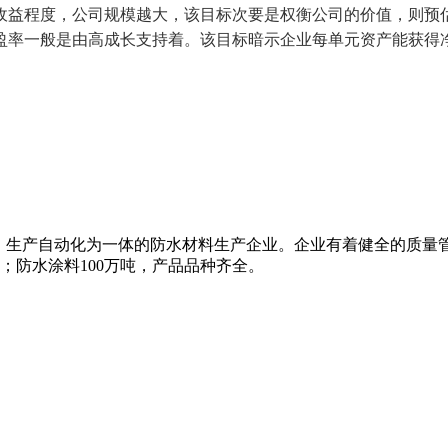
益程度，公司规模越大，该目标次要是权衡公司的价值，则预估
率一般是由高成长支持着。该目标暗示企业每单元资产能获得净利
、生产自动化为一体的防水材料生产企业。企业有着健全的质量
米；防水涂料100万吨，产品品种齐全。