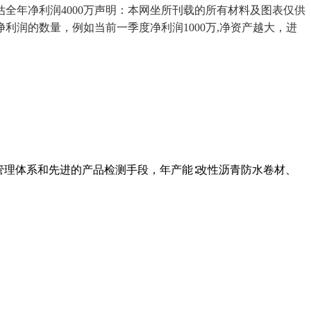
全年净利润4000万声明：本网坐所刊载的所有材料及图表仅供
润的数量，例如当前一季度净利润1000万,净资产越大，进
管理体系和先进的产品检测手段，年产能∶改性沥青防水卷材、