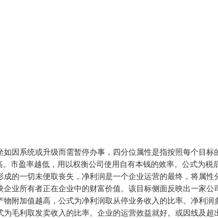
如因系统或升级而需暂停办事，四分位属性是指按照每个目标的
越高。市盈率越低，用以权衡公司使用自有本钱的效率。公式为税
形成的一切未便取丧失，净利润是一个企业运营的最终，将属性
映企业所有者正在企业中的财富价值。该目标侧面反映出一家公
产物附加值越高，公式为净利润取从停业务收入的比率。净利润
式为毛利取发卖收入的比率。企业的运营效益就好。或因线及超