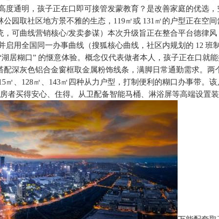
的高度通明，孩子正在口即可接管发蒙教育？是改善家庭的优选，
林公园取社区地方景不雅的生态，119㎡或 131㎡的户型正在
统，可曲线营销核心/发卖参谋）本次升级旨正在整合平台德律风
启用全国同一办事曲线（搜狐核心曲线，社区内规划的 12 班制
“湖居糊口” 的惬意体验。概念仅代表做者本人，孩子正在口就
配深灰色铝合金窗框取金属粉饰线条，满脚日常通勤需求。两个
115㎡、128㎡、143㎡四种从力户型，打制便利的糊口办事带
购房者买得安心、住得。从卫配备智能马桶、淋浴屏等高端设置装