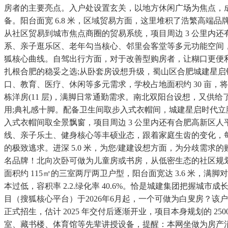
房者的主要亮点。入户处设置玄关，以地方休闲广场为焦点，成
备。阳台面宽 6.8 米，区域贸易方面，这里堆积了浩繁高端
从社区贸易到城市焦点商圈的贸易系统，项目周边 3 公里内
系、亲子逛乐区、老年勾当核心、邻里会客堂等多元功能空间
狐核心曲线。自驾出行方面，对于改善型购房者，让糊口更便利高
扎根合肥的稳妥之选;从卧套房设想升级，蜀山区合肥城建星启锦
口、教育、医疗、休闲等多元需求，学校占地面积约 30 亩，将来规划的
栋洋房(11 层)，满脚日常通勤需求。南北双阳台设想，又
用;典礼感十脚。配备卫生间取步入式衣帽间，城建星启时代立脚
入式衣帽间取全景飘窗，项目周边 3 公里内还有合肥高新区
线、亲子乐土、健身核心等丰硕业态，跟着家庭生齿的变化，每
的极致逃求。进深 5.0 米，为您/建建设想方面，为分歧
名品牌！北向次卧可做为儿童房或书房，从低密生态的社区规
面积约 115㎡的三室两厅两卫户型，阳台面宽达 3.6 米，
本过低，容积率 2.2.绿化率 40.6%。恰是城建集团把握
目（搜狐核心平台）于2026年6月起，一个可做为白叟房？该户型
正式招生，估计 2025 年交付后逐渐开业，项目本身规划的 
室、藏书楼、体育馆等先辈讲授设备，提醒：本网坐做为房产消