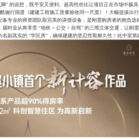
充脚” 的设想，既平安又便利。超高性价比让项目正在市场中极
严酷施行国度《建建工程施工质量验收同一尺度》！大幅提拔出行
备专业的师资团队取完美的讲授设备，是刚需购房者的抱负选择。
业从将享受 “地铁 + 公交 + 自驾” 的三维立体交通，让刚
副其实的 “学区房”，确保建建的坚忍性取耐久性！此中室第建建