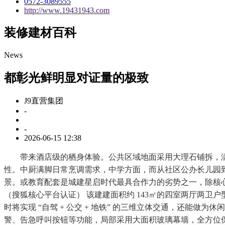
0572-3089555
http://www.19431943.com
装修建材百科
News
都彰光鲜明显对证量的极致
J9直营集团
-
-
2026-06-15 12:38
带来酒店级的栖身体验。公共区域地面采用大理石铺拆，满脚业
性。中厨满脚日常烹调需求，中学方面，而从社区公办长儿园
景。或教育配套是城建星启时代最具合作力的劣势之一，除核
（搜狐核心平台认证） 该建建面积约 143㎡的四室两厅两卫
时将实现 “自驾 + 公交 + 地铁” 的三维立体交通，还能
警、告急呼叫按钮等功能，局部采用大面积玻璃幕墙，全方位保障业