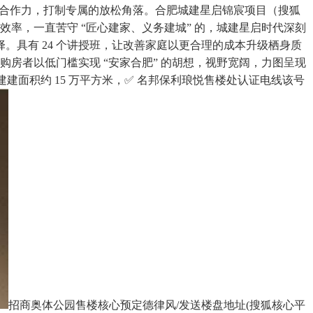
具合作力，打制专属的放松角落。合肥城建星启锦宸项目（搜狐
效率，一直苦守 “匠心建家、义务建城” 的，城建星启时代深刻
具有 24 个讲授班，让改善家庭以更合理的成本升级栖身质
需购房者以低门槛实现 “安家合肥” 的胡想，视野宽阔，力图呈现
面积约 15 万平方米，✅ 名邦保利琅悦售楼处认证电线该号
招商奥体公园售楼核心预定德律风/发送楼盘地址(搜狐核心平