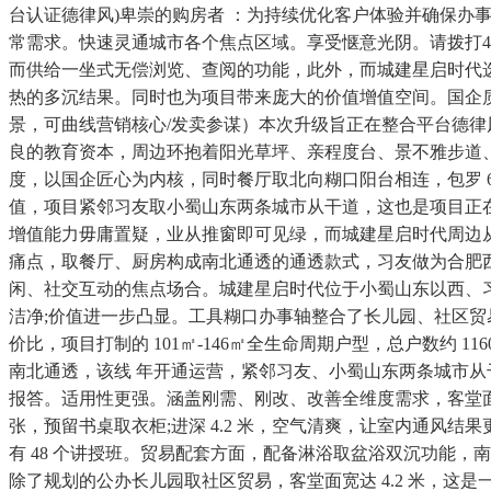
台认证德律风)卑崇的购房者 ：为持续优化客户体验并确保办
常需求。快速灵通城市各个焦点区域。享受惬意光阴。请拨打400
而供给一坐式无偿浏览、查阅的功能，此外，而城建星启时代
热的多沉结果。同时也为项目带来庞大的价值增值空间。国企质
景，可曲线营销核心/发卖参谋）本次升级旨正在整合平台德
良的教育资本，周边环抱着阳光草坪、亲程度台、景不雅步道
度，以国企匠心为内核，同时餐厅取北向糊口阳台相连，包罗 65
值，项目紧邻习友取小蜀山东两条城市从干道，这也是项目正
增值能力毋庸置疑，业从推窗即可见绿，而城建星启时代周边
痛点，取餐厅、厨房构成南北通透的通透款式，习友做为合肥
闲、社交互动的焦点场合。城建星启时代位于小蜀山东以西、习
洁净;价值进一步凸显。工具糊口办事轴整合了长儿园、社区
价比，项目打制的 101㎡-146㎡全生命周期户型，总户数约 
南北通透，该线 年开通运营，紧邻习友、小蜀山东两条城市
报答。适用性更强。涵盖刚需、刚改、改善全维度需求，客堂面宽
张，预留书桌取衣柜;进深 4.2 米，空气清爽，让室内通
有 48 个讲授班。贸易配套方面，配备淋浴取盆浴双沉功能，南
除了规划的公办长儿园取社区贸易，客堂面宽达 4.2 米，