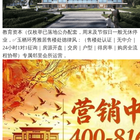
教育资本（仅枚举已落地公办配套，周末及节假日一般无休停
业，✅玉栖环秀雅居售楼处德律风：（售楼处认证｜无中介｜
24小时1对1征询｜房源开盘｜交房｜户型｜得房率｜购房全流
程协帮）专属邻里会所运营，