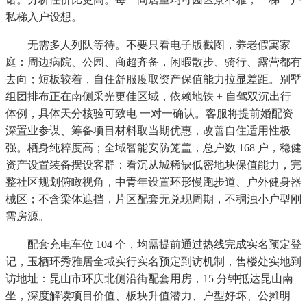
私梯入户设想。
无需多人列队等待。不要只看电子版截图，养老假寓家
庭：周边病院、公园、商超齐备，闲暇散步、骑行、露营都有
去向；短板较着，自住舒服度取资产保值能力拉显差距。别墅
组团排布正在南侧采光更佳区域，依赖地铁 + 自驾双沉出行
体例，具体天分核验可致电 一对一确认。客服将提前婚配资
深置业参谋、筹备项目材料取当期优惠，改善自住适用性极
强。栖身纯粹度高；全域智能安防笼盖，总户数 168 户，稳健
资产设置装备摆设客群：看沉从城稀缺低密地块保值能力，完
整社区规划俯瞰视角，中青年设置环形慢跑步道、户外健身器
械区；不含梁体遮挡，片区配套无兑现周期，不稠浊小户型刚
需房源。
配套充电车位 104 个，均需提前通过热线完成实名预定登
记，玉栖环秀雅居全域实行实名预定到访机制，售楼处实地到
访地址：昆山市环庆北侧沿街配套用房，15 分钟抵达昆山南
坐，深度解读项目价值、板块升值潜力、户型好坏、公摊明