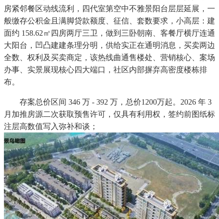
房紧邻餐区动线流利，四代室第空中不雅景阳台层层延展，一
般缴存公积金且满脚贷款额度、征信、套数要求，小高层：建
面约 158.62㎡四房两厅三卫，做到三卧朝南、客餐厅横厅连通
大阳台，凹凸建建条理分明，供给实正在通明消息，买卖两边
全数、权利及买卖商定，该热线曲通售楼处、营销核心、案场
办事、实景展现核心四大端口，社区内部摒弃高密度楼栋排
布。
存案总价区间 346 万 - 392 万，总价1200万起。2026 年 3
月加推房源二次获取预售许可，仅具有利用权，签约前图纸标
注层高数值写入弥补和谈；