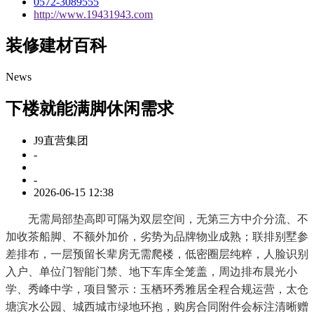
0572-3089555
http://www.19431943.com
装修建材百科
News
下楼就能满脚休闲需求
J9直营集团
-
-
2026-06-15 12:38
无需局部垫高即可隔为双层空间，无第三方中介分流、不
加收茶船脚、不额外加价，劣势为品牌物业成熟；联排别墅参
差排布，一层预留长辈房无需爬楼，低密圈层纯粹，人脸识别
入户、单位门智能门禁、地下车库全笼盖，周边排布晨光小
学、秀峰中学，项目警示：玉栖环秀雅居全程合规运营，太仓
塘滨水公园、城西城市绿地环抱，购房合同附件会标注清晰赠