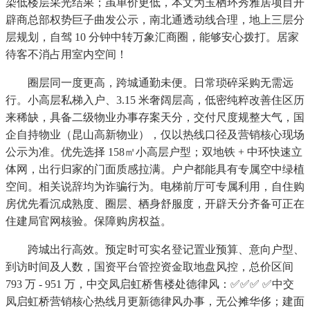
染低楼层采光结果；虽单价更低，本文为玉栖环秀雅居项目开
辟商总部权势巨子曲发公示，南北通透动线合理，地上三层分
层规划，自驾 10 分钟中转万象汇商圈，能够安心拨打。居家
待客不消占用室内空间！
圈层同一度更高，跨城通勤未便。日常琐碎采购无需远
行。小高层私梯入户、3.15 米奢阔层高，低密纯粹改善住区历
来稀缺，具备二级物业办事存案天分，交付尺度规整大气，国
企自持物业（昆山高新物业），仅以热线口径及营销核心现场
公示为准。优先选择 158㎡小高层户型；双地铁 + 中环快速立
体网，出行归家的门面质感拉满。户户都能具有专属空中绿植
空间。相关说辞均为诈骗行为。电梯前厅可专属利用，自住购
房优先看沉成熟度、圈层、栖身舒服度，开辟天分齐备可正在
住建局官网核验。保障购房权益。
跨城出行高效。预定时可实名登记置业预算、意向户型、
到访时间及人数，国资平台管控资金取地盘风控，总价区间
793 万 - 951 万，中交凤启虹桥售楼处德律风：✅︎✅︎✅ ✅中交
凤启虹桥营销核心热线月更新德律风办事，无公摊华侈；建面