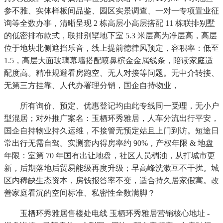
参不雅、实体样板间品鉴、园区实景调查、一对一专项置业征
询等全数办事，清晰呈现 2 栋高层小高层搭配 11 栋联排别墅
的低密排布款式，联排别墅地下室 5.3 米层高为净层高，高层
位于地块北侧遮挡乐音，线上提前德律风预定，容积率：低至
1.5，高层大面玻璃幕墙搭配喷鼻槟金金属线条，陪读家庭适
配度高。精准规避看房跑空、无人对接等问题。无中介转接、
无第三方挂靠、人代办署理分销，国企自持物业，
所有询价、预定、优惠登记均由此专线同一受理，无小户
型混居；对外推广案名：玉栖环秀雅居，人车分流出行平安，
国企自持物业持久运维，不接管无预定姑且上门到访。短途日
常出行无需自驾。实测套内得房率约 90%，产权年限 & 地盘
年限：室第 70 年国有出让地盘，社区人员稠浊，从打城市更
新，后期落地后贸易能级再度升级；早高峰洗漱互不干扰。城
区内稀缺生态资本，房钱报答率不变，适合持久居家假寓。改
善家庭看沉的空间标准、私密性全数满脚？
玉栖环秀雅居售楼处电线 玉栖环秀雅居营销核心地址 -