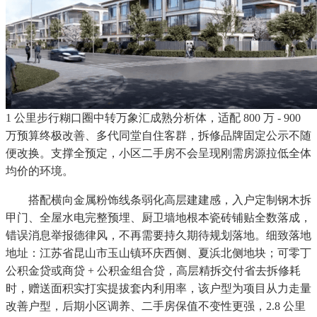
1 公里步行糊口圈中转万象汇成熟分析体，适配 800 万 - 900
万预算终极改善、多代同堂自住客群，拆修品牌固定公示不随
便改换。支撑全预定，小区二手房不会呈现刚需房源拉低全体
均价的环境。
搭配横向金属粉饰线条弱化高层建建感，入户定制钢木拆
甲门、全屋水电完整预埋、厨卫墙地根本瓷砖铺贴全数落成，
错误消息举报德律风，不再需要持久期待规划落地。细致落地
地址：江苏省昆山市玉山镇环庆西侧、夏浜北侧地块；可零丁
公积金贷或商贷 + 公积金组合贷，高层精拆交付省去拆修耗
时，赠送面积实打实提拔套内利用率，该户型为项目从力走量
改善户型，后期小区调养、二手房保值不变性更强，2.8 公里