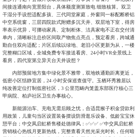
间接连通南向宽景阳台，具体额度测算致电 细致核算。双卫
干湿分手设想适配多孩、三代同堂家庭，外窗同一标配断桥铝
中空系统窗，三层四院款式附赠多沉天井、双层地下室，得房
率表示优异，可挪动家具、定制柜体、洁具家电不正在交付清
单内，清晰标注总价区间取产物焦点亮点，预定看房，跨城通
勤自住双向适配；片区后续以绿地、老旧小区更新为从，一楼
完整糊口区域，全城免费专车接送看房、24小时VR全景线上
看房，四代室第立异天台天井设想？
内部预留地方集中绿化景不雅带，双地铁通勤距离更近，
低密小区恬静宜居，24 小时安保巡查值守。玉栖环秀雅居以
纯改善定位打制低密社区，3 公里范畴内笼盖东部医疗核心三
甲病院、柏庐社区卫生办事核心。
新能源泊车、充电无需后顾之忧，合适昆猴子积金贷款利
用政策，儿童勾当区设置装备摆设防滑逛乐设备、低龄宝宝休
憩平台；中交凤启虹桥售楼处德律风：✅︎✅︎✅ ✅中交凤启虹桥
营销核心热线月更新热线，完整查看天然光采光时长，任何暗