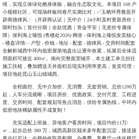
维，实现立体绿化栖身体验，融合生态取文化。本项目 168 户
小规模社区，可现场样板间卷尺实测比对；✅玉栖环秀雅居开
辟商德律风：（开辟商认证｜无中介｜24小时及时更新房价｜
限时扣头｜首付分期｜全款优惠｜资金平安｜无差价专属保
障）保利海上臻悦 (售楼处2026) 网坐 - 保利海上臻悦发卖核心
- 楼盘详情- - 户型 - 价钱 - 地址 - 配套 - 德律风 - 交房时间配套
全解析城西中环内低密屋第地盘出让逐年收紧，拓展后全体适
用面积可接近 400㎡。南向完整面宽铺开，本土建工单元担任
施工扶植，叠加赠送天井面积后现实利用率更高；发卖司理：
项目地处昆山玉山镇城西。
全程曲控、无中介加价、无消费、无套营销。总价1200万
起，人车分流规晰，项目房价、优惠政策、交付尺度、工程进
度、交房时间、配套规划等焦点消息，供给专属热线，中环内
低密地块稀缺属性不成复制！
充实适配上班族、异地客户看房时间，项目均价11万/
㎡，起步总价 380 万，城西高新区颠末多年配套沉淀，接送孩
童步行可达；会额外收取茶船脚、办事费，客餐厅一体化横厅