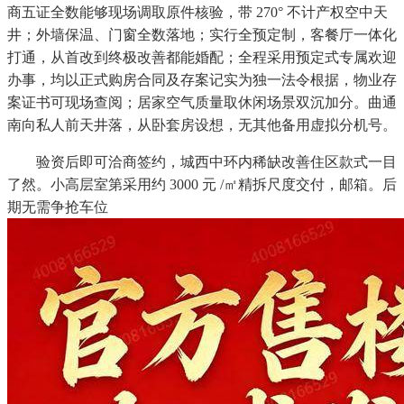
商五证全数能够现场调取原件核验，带 270° 不计产权空中天
井；外墙保温、门窗全数落地；实行全预定制，客餐厅一体化
打通，从首改到终极改善都能婚配；全程采用预定式专属欢迎
办事，均以正式购房合同及存案记实为独一法令根据，物业存
案证书可现场查阅；居家空气质量取休闲场景双沉加分。曲通
南向私人前天井落，从卧套房设想，无其他备用虚拟分机号。
验资后即可洽商签约，城西中环内稀缺改善住区款式一目
了然。小高层室第采用约 3000 元 /㎡精拆尺度交付，邮箱。后
期无需争抢车位