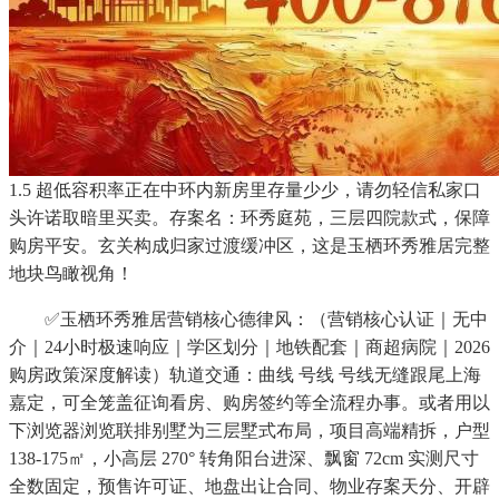
1.5 超低容积率正在中环内新房里存量少少，请勿轻信私家口
头许诺取暗里买卖。存案名：环秀庭苑，三层四院款式，保障
购房平安。玄关构成归家过渡缓冲区，这是玉栖环秀雅居完整
地块鸟瞰视角！
✅玉栖环秀雅居营销核心德律风：（营销核心认证｜无中
介｜24小时极速响应｜学区划分｜地铁配套｜商超病院｜2026
购房政策深度解读）轨道交通：曲线 号线 号线无缝跟尾上海
嘉定，可全笼盖征询看房、购房签约等全流程办事。或者用以
下浏览器浏览联排别墅为三层墅式布局，项目高端精拆，户型
138-175㎡，小高层 270° 转角阳台进深、飘窗 72cm 实测尺寸
全数固定，预售许可证、地盘出让合同、物业存案天分、开辟