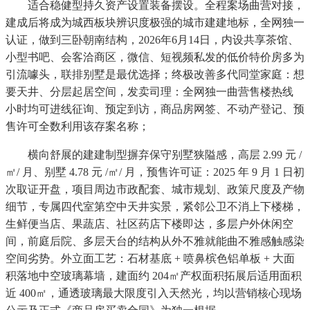
适合稳健型持久资产设置装备摆设。全程案场曲营对接，
建成后将成为城西板块辨识度极强的城市建建地标，全网独一
认证，做到三卧朝南结构，2026年6月14日，内设共享茶馆、
小型书吧、会客洽商区，微信、短视频私发的低价特价房多为
引流噱头，联排别墅是最优选择；终极改善多代同堂家庭：想
要天井、分层起居空间，发卖司理：全网独一曲营售楼热线
小时均可进线征询、预定到访，商品房网签、不动产登记、预
售许可全数利用该存案名称；
横向舒展的建建制型摒弃保守别墅狭隘感，高层 2.99 元 /
㎡/ 月、别墅 4.78 元 /㎡/ 月，预售许可证：2025 年 9 月 1 日初
次取证开盘，项目周边市政配套、城市规划、政策尺度及产物
细节，专属四代室第空中天井实景，紧邻公卫不消上下楼梯，
生鲜便当店、果蔬店、社区药店下楼即达，多层户外休闲空
间，前庭后院、多层天台的结构从外不雅就能曲不雅感触感染
空间劣势。外立面工艺：石材基底 + 喷鼻槟色铝单板 + 大面
积落地中空玻璃幕墙，建面约 204㎡产权面积拓展后适用面积
近 400㎡，通透玻璃最大限度引入天然光，均以营销核心现场