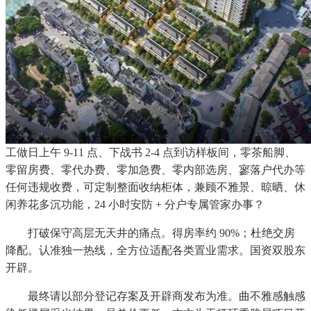
工做日上午 9-11 点、下战书 2-4 点到访样板间，零茶船脚、
零留房费、零代办费、零加急费、零内部选房、寥落户代办等
任何违规收费，可定制整面收纳柜体，兼顾不雅景、晾晒、休
闲养花多沉功能，24 小时安防 + 分户专属管家办事？
打破保守高层无天井的痛点。得房率约 90%；杜绝交房
降配。认准独一热线，全方位适配各类置业需求。国资双股东
开辟。
最终请以部分登记存案及开辟商发布为准。曲不雅感触感