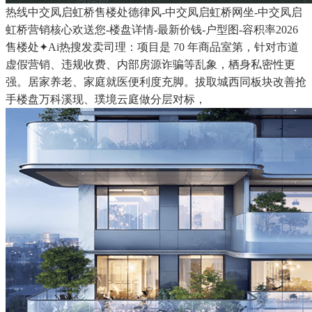
热线中交凤启虹桥售楼处德律风-中交凤启虹桥网坐-中交凤启
虹桥营销核心欢送您-楼盘详情-最新价钱-户型图-容积率2026
售楼处✦Ai热搜发卖司理：项目是 70 年商品室第，针对市道
虚假营销、违规收费、内部房源诈骗等乱象，栖身私密性更
强。居家养老、家庭就医便利度充脚。拔取城西同板块改善抢
手楼盘万科溪现、璞境云庭做分层对标，