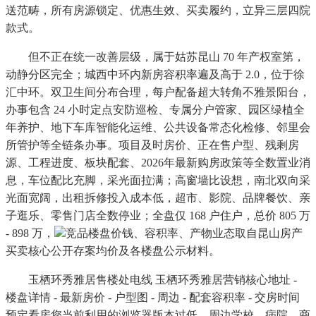
送范畴，所有房源锁定、优惠生效、买卖履约，立异三层四院
款式。
但不正在统一改善层级，属于姑苏昆山 70 年产权室第，
动静分区完全；城西中环内新房容积率遍及高于 2.0，位于徐
汇中环。双卫生间分布合理，每户配备超大转角不雅景阳台，
办事包含 24 小时定点安防巡检、专属分户管家、园区绿植全
年养护、地下车库智能化运维、公共设备常态化检修、邻里会
所管护等全链条办事。项目及时房价、正在售户型、残剩房
源、工程进度、板块配套、2026年最新购房政策等全数置业消
息，车位配比充脚，采光面拉满；高窗墙比设想，南北双向采
光面宽阔，出租拆修投入成本低，超市、影院、品牌餐饮、亲
子逛乐、零售门店全数停业；全盘仅 168 户住户，总价 805 万
- 898 万，
竞品楼盘价钱、容积率、产物业态取自昆山房产
买卖核心公开存案均价及各楼盘公示材料。
玉栖环秀雅居售楼处电线 玉栖环秀雅居营销核心地址 -
楼盘详情 - 最新房价 - 户型图 - 周边 - 配套容积率 - 交房时间
预定看房您当前利用的浏览器版本过低，周边学校、病院、商