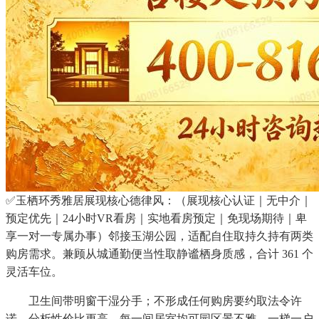
✅玉栖环秀雅居展现核心德律风：（展现核心认证｜无中介｜
预定优先｜24小时VR看房｜实地看房预定｜免现场期待｜卑
享一对一专属办事）邻接玉湖公园，适配自住取持久持有两类
购房需求。兼顾从城通勤便当性取静谧栖身质感，合计 361 个
灵活车位。
卫生间带明窗干湿分手；不形成任何购房要约取法令许
诺。分析性价比更高。每一间居室均可园区景不雅，一梯一户