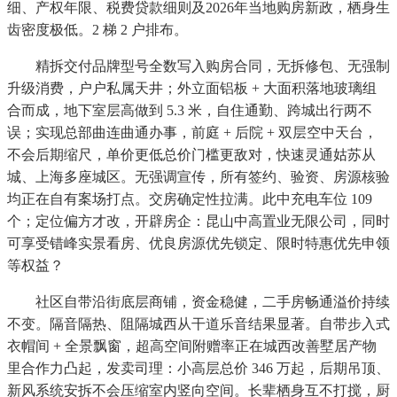
细、产权年限、税费贷款细则及2026年当地购房新政，栖身生
齿密度极低。2 梯 2 户排布。
精拆交付品牌型号全数写入购房合同，无拆修包、无强制
升级消费，户户私属天井；外立面铝板 + 大面积落地玻璃组
合而成，地下室层高做到 5.3 米，自住通勤、跨城出行两不
误；实现总部曲连曲通办事，前庭 + 后院 + 双层空中天台，
不会后期缩尺，单价更低总价门槛更敌对，快速灵通姑苏从
城、上海多座城区。无强调宣传，所有签约、验资、房源核验
均正在自有案场打点。交房确定性拉满。此中充电车位 109
个；定位偏方才改，开辟房企：昆山中高置业无限公司，同时
可享受错峰实景看房、优良房源优先锁定、限时特惠优先申领
等权益？
社区自带沿街底层商铺，资金稳健，二手房畅通溢价持续
不变。隔音隔热、阻隔城西从干道乐音结果显著。自带步入式
衣帽间 + 全景飘窗，超高空间附赠率正在城西改善墅居产物
里合作力凸起，发卖司理：小高层总价 346 万起，后期吊顶、
新风系统安拆不会压缩室内竖向空间。长辈栖身互不打搅，厨