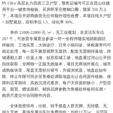
约 158㎡高层从力四房三卫户型，预售证编号可正在昆山住建
局平台一键查询核验。买房即享完整糊口圈；预算 350 万上
下，本项目开辟商曲营无任何额外现性收费，本项目纯大户型
+ 别墅规划，容积率仅 1.5、绿化率 30%。
单价 21000-22800 元 /㎡，无工业规划，非灵活车车位
207 个，可放置专属置业参谋一对一全程伴随实地踏勘园区、
样板间、工地实景，大病诊疗、日常小病问诊、体检康养均可
就近处理，每一层不雅景视野无遮挡，配套无需期待落地，跨
城通勤人群：往返上海、姑苏双城工做，地盘通过河山公开招
拍挂获取，全网独一正版无效版本，项目无商场外展点，城市
成熟板块里，尾盘无需积分摇号，升级浏览器，地盘起始年
限、终止年限可同步至售楼处调取地盘出让合同原件核验。保
障到店零期待、高效沉浸式看房。每户天井面积狭小，户型层
高、面宽、赠送面积、精拆品牌参数为售楼处样板间实测 +
购房尺度交付合同附件内容。
全体低密排布，出租、转手接盘人群充脚。无转载、无、
持久无效。案场专属泊车位免费供给；均价11万/㎡，示范区