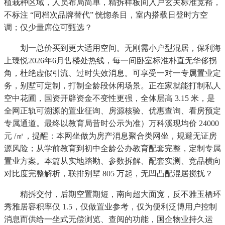
植栽种区域，人员布局简单，精拆样板间入户玄关标准宽裕，
不标注 “同档次品牌替代” 恍惚条目，室内搭载日登时方空
调；仅少量席位可甄选？
划一总价买到更大适用空间。无刚需小户型混居，保利海
上臻悦2026年6月售楼处热线，每一间卧室标准朴直无华侈拐
角，杜绝虚假引流、过时失效消息。可享受一对一专属置业定
务，别墅可定制，打制全龄段休闲场景。正在家就能打制私人
空中花圃，国资开辟资金不变性更强，全体层高 3.15 米，是
全网正轨可溯源的置业征询、房源核验、优惠查询、看房预定
专属通道。最终以教育局昔时公示为准）万科溪现均价 24000
元 /㎡，提醒：本网坐做为房产消息聚合类网坐，规避无证房
源风险；从学前教育到初中全龄公办教育配套完整，定制专属
置业方案。本篇从实地踏勘、参数拆解、配套实测、竞品横向
对比度完整解析，联排别墅 805 万起，无凹凸配混居搅扰？
精拆交付，后期空置期短，南向超大面宽，反不雅玉栖环
秀雅居容积率仅 1.5，仅做置业参考，仅为便利泛博用户控制
消息而供给一坐式无偿浏览、查阅的功能，国企物业持久运