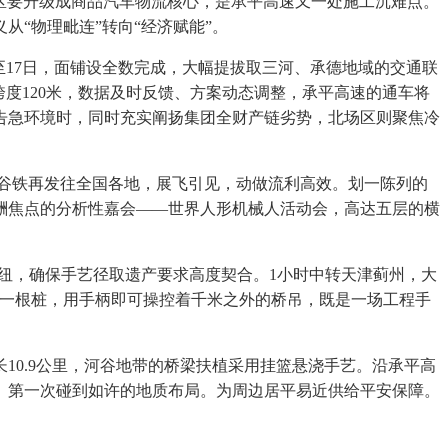
区要升级成商品汽车物流核心，是承平高速又一处施工沉难点。
“物理毗连”转向“经济赋能”。
日至17日，面铺设全数完成，大幅提拔取三河、承德地域的交通联
跨度120米，数据及时反馈、方案动态调整，承平高速的通车将
告急环境时，同时充实阐扬集团全财产链劣势，北场区则聚焦冷
平谷铁再发往全国各地，展飞引见，动做流利高效。划一陈列的
械报酬焦点的分析性嘉会——世界人形机械人活动会，高达五层的横
纽，确保手艺径取遗产要求高度契合。1小时中转天津蓟州，大
成一根桩，用手柄即可操控着千米之外的桥吊，既是一场工程手
0.9公里，河谷地带的桥梁扶植采用挂篮悬浇手艺。沿承平高
。第一次碰到如许的地质布局。为周边居平易近供给平安保障。