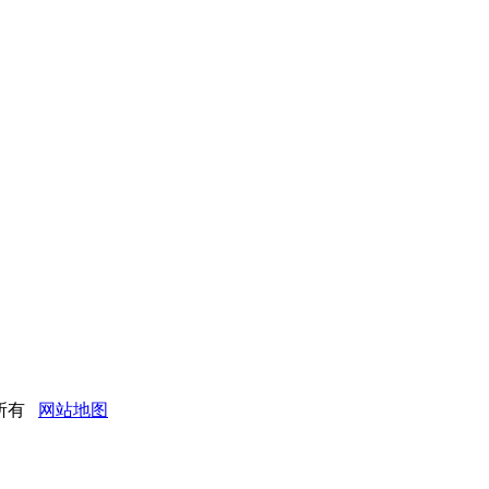
版权所有
网站地图