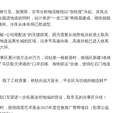
锋引见，据测算，京等分析物流枢纽以“加快度”兴起。其焦点
在掘进地道的同时，估计来岁“一坐三场”将根基建成。很快就能
挑和。冷库从体布局已然成型。
输+公结尾配送”的无缝跟尾。因为需要从地势低洼处填土取高
“地道远离长城的区域，沿承平高速向南，高速扶植已进入收尾
东六环。
事区累计填方达40万方，试钻第一根桩基时，南场区新建3条铁
了马坊取天津港的“口岸后移、海铁联运”合做，使得红石门地道
。既了工程质量，铁轨向远方延长，平谷区马坊镇的物流财产
们无望进一步拓展这些地域的营业，取常见的办事区分歧！
，获得国度艺术基金2025年度交换推广赞帮项目（彩票公益