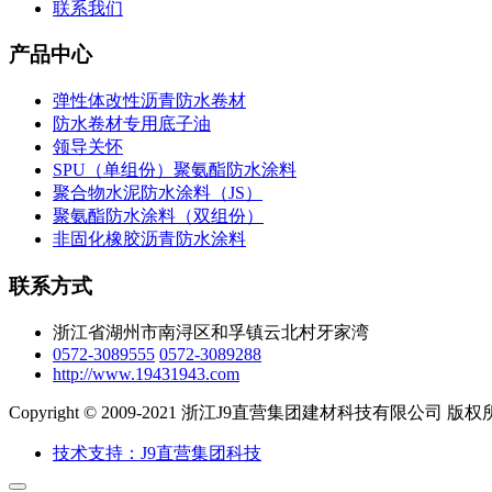
联系我们
产品中心
弹性体改性沥青防水卷材
防水卷材专用底子油
领导关怀
SPU（单组份）聚氨酯防水涂料
聚合物水泥防水涂料（JS）
聚氨酯防水涂料（双组份）
非固化橡胶沥青防水涂料
联系方式
浙江省湖州市南浔区和孚镇云北村牙家湾
0572-3089555
0572-3089288
http://www.19431943.com
Copyright © 2009-2021 浙江J9直营集团建材科技有限公司 
技术支持：J9直营集团科技